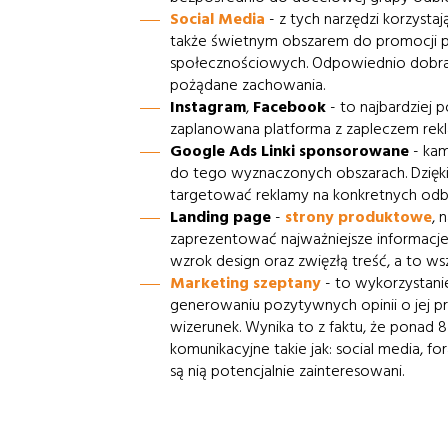
Social Media
- z tych narzędzi korzysta
także świetnym obszarem do promocji p
społecznościowych. Odpowiednio dobrana 
pożądane zachowania.
Instagram
,
Facebook
- to najbardziej 
zaplanowana platforma z zapleczem rekl
Google Ads Linki sponsorowane
- ka
do tego wyznaczonych obszarach. Dzięki
targetować reklamy na konkretnych odbi
Landing page
-
strony produktowe
, 
zaprezentować najważniejsze informacje,
wzrok design oraz zwięzłą treść, a to ws
Marketing szeptany
- to wykorzystani
generowaniu pozytywnych opinii o jej pro
wizerunek. Wynika to z faktu, że ponad 
komunikacyjne takie jak: social media, f
są nią potencjalnie zainteresowani.