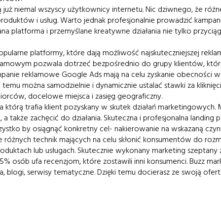
ją już niemal wszyscy użytkownicy internetu. Nic dziwnego, że ró
roduktów i usług. Warto jednak profesjonalnie prowadzić kampan
platforma i przemyślane kreatywne działania nie tylko przyciągn
popularne platformy, które dają możliwość najskuteczniejszej rekl
amowym pozwala dotrzeć bezpośrednio do grupy klientów, którzy 
mpanie reklamowe Google Ads mają na celu zyskanie obecności w p
 temu można samodzielnie i dynamicznie ustalać stawki za klikni
orców, docelowe miejsca i zasięg geograficzny.
na którą trafia klient pozyskany w skutek działań marketingowych
 a także zachęcić do działania. Skuteczna i profesjonalna landing
zystko by osiągnąć konkretny cel- nakierowanie na wskazaną czynno
e różnych technik mających na celu skłonić konsumentów do roz
duktach lub usługach. Skutecznie wykonany marketing szeptany zna
85% osób ufa recenzjom, które zostawili inni konsumenci. Buzz ma
ora, blogi, serwisy tematyczne. Dzięki temu docierasz ze swoją ofe