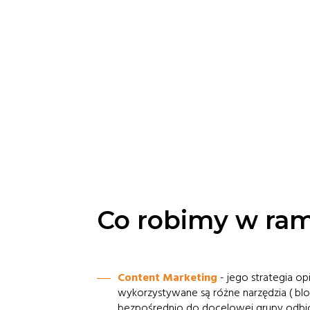
Co robimy w ra
Content Marketing
- jego strategia op
wykorzystywane są różne narzędzia ( blog
bezpośrednio do docelowej grupy odbi