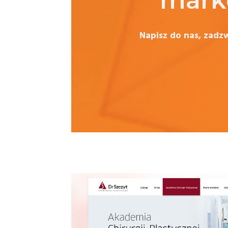
mark
Napisz do nas, zad