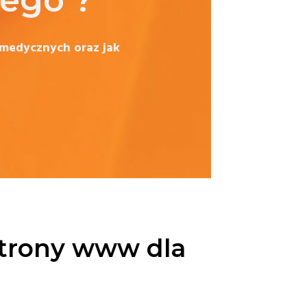
ego ?
medycznych oraz jak
strony www dla