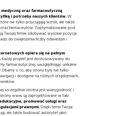
ą medyczną oraz farmaceutyczną
yfikę i potrzeby naszych klientów.
W
óre nie tylko przyciągają wzrok, ale także
zy oraz farmaceutów. Zoptymalizowane pod
ją Twojej firmie zdobywać wysokie pozycje
dzi do zwiększenia liczby odwiedzin i
nternetowych opiera się na pełnym
.
Każdy projekt jest dostosowywany do
rmy farmaceutycznej, uwzględniając unikalne
 Dbamy o to, aby strony były nie tylko
nawigacji i dostępne na różnych urządzeniach,
owników.
 szczególnie istotna jest wiarygodność i
e strony www są zaprojektowane w taki
i edukacyjne, promować usługi oraz
egulacjami prawnymi.
Dzięki temu Twoja
gi, ale także budować autorytet jako