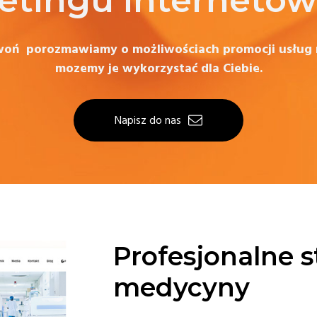
etingu internetow
zwoń porozmawiamy o możliwościach promocji usług 
mozemy je wykorzystać dla Ciebie.
Napisz do nas
Profesjonalne 
medycyny