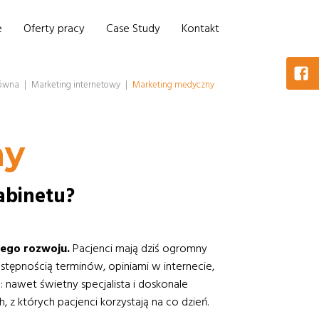
e
Oferty pracy
Case Study
Kontakt
łówna
|
Marketing internetowy
|
Marketing medyczny
ny
abinetu?
nego rozwoju.
Pacjenci mają dziś ogromny
dostępnością terminów, opiniami w internecie,
o: nawet świetny specjalista i doskonale
 których pacjenci korzystają na co dzień.