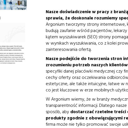
Nasze doświadczenie w pracy z branż
sprawia, że doskonale rozumiemy spec
Argonium tworzymy strony internetowe, kt
budują zaufanie wśród pacjentów, lekar
kątem wyszukiwarek (SEO) strony pomaga
w wynikach wyszukiwania, co z kolei prowa
zainteresowania ofertą.
Nasze podejście do tworzenia stron i
zrozumieniu potrzeb naszych klientów
specyfiki danej placówki medycznej czy fi
cechy oferty oraz oczekiwania odbiorców.
estetyczne, ale także intuicyjne, łatwe w 
co jest kluczowe w erze mobilnych użytk
W Argonium wiemy, że w branży medycznej
transparentność informacji. Dlatego nasz
sposób, aby
dostarczać rzetelne treśc
produkty zgodnie z obowiązującymi r
firma może nie tylko promować swoje usłu