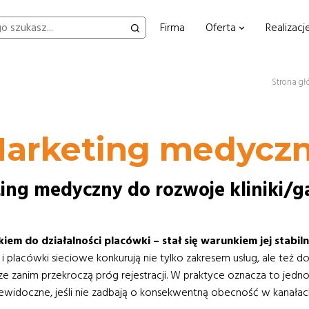
Firma
Oferta
Realizacj
Strona g
arketing medycz
ing medyczny do rozwoje kliniki/g
m do działalności placówki – stał się warunkiem jej stabil
e i placówki sieciowe konkurują nie tylko zakresem usług, ale też 
szcze zanim przekroczą próg rejestracji. W praktyce oznacza to jedn
oczne, jeśli nie zadbają o konsekwentną obecność w kanałach, z