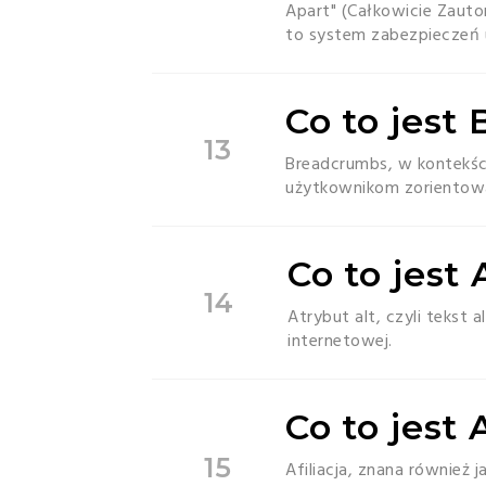
Apart" (Całkowicie Zaut
to system zabezpieczeń 
Co to jest
13
Breadcrumbs, w kontekści
użytkownikom zorientować 
Co to jest 
14
Atrybut alt, czyli tekst 
internetowej.
Co to jest 
15
Afiliacja, znana również 