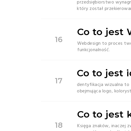
przedsiębiorstwo wynagra
który został przekierowa
Co to jes
16
Webdesign to proces twor
funkcjonalność.
Co to jest
17
dentyfikacja wizualna to
obejmująca logo, koloryst
Co to jest
18
Księga znaków, inaczej z