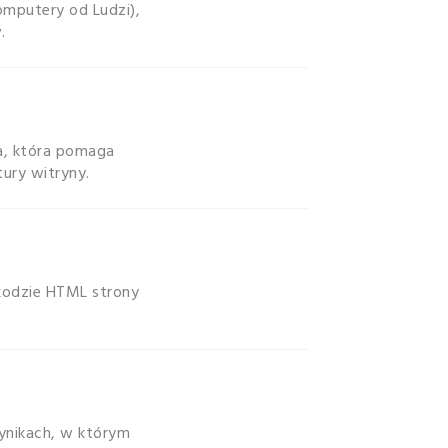
omputery od Ludzi),
.
a, która pomaga
tury witryny.
w kodzie HTML strony
wynikach, w którym