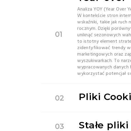
Analiza YOY (Year Over 
W kontekście stron intern
wskaźniki, takie jak ruch
rocznym. Dzięki porówny
01
uniknąć sezonowych wahań
to istotny element strate
zidentyfikować trendy w
marketingowych oraz zap
wyszukiwarkach. To narzę
wypracowanych danych hi
wykorzystać potencjał sw
Pliki Coo
02
Stałe plik
03