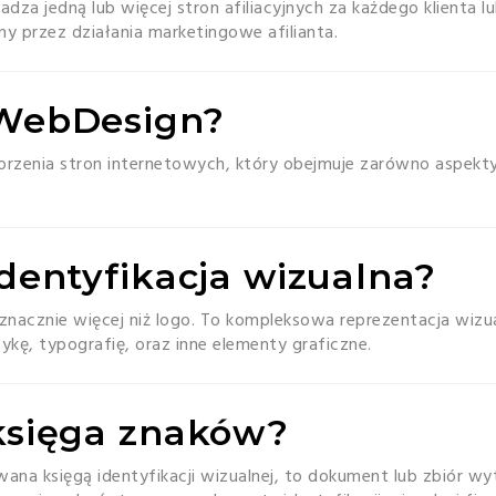
dza jedną lub więcej stron afiliacyjnych za każdego klienta 
ny przez działania marketingowe afilianta.
t WebDesign?
zenia stron internetowych, który obejmuje zarówno aspekty w
 identyfikacja wizualna?
 znacznie więcej niż logo. To kompleksowa reprezentacja wizua
ykę, typografię, oraz inne elementy graficzne.
 księga znaków?
wana księgą identyfikacji wizualnej, to dokument lub zbiór wy