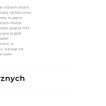
w różnych latach.
niały się kluczowe
nia, w ujęciu
latach można
onium analiza YOY
y precyzyjnie
iałań
czność w
ć, bazując na
w pełni
rznych