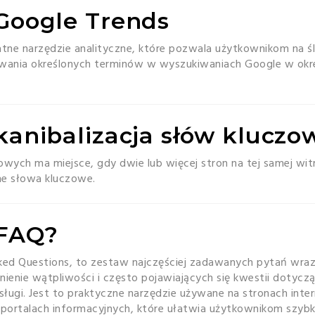
 Google Trends
tne narzędzie analityczne, które pozwala użytkownikom na ś
wania określonych terminów w wyszukiwaniach Google w okre
 kanibalizacja słów klucz
owych ma miejsce, gdy dwie lub więcej stron na tej samej witr
e słowa kluczowe.
 FAQ?
sked Questions, to zestaw najczęściej zadawanych pytań wra
śnienie wątpliwości i często pojawiających się kwestii dotyc
sługi. Jest to praktyczne narzędzie używane na stronach int
y portalach informacyjnych, które ułatwia użytkownikom szybki