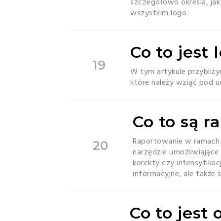
szczegółowo określa, jak
wszystkim logo.
Co to jest 
19
W tym artykule przybliży
które należy wziąć pod 
Co to są r
Raportowanie w ramach d
20
narzędzie umożliwiające
korekty czy intensyfikac
informacyjne, ale także
Co to jest