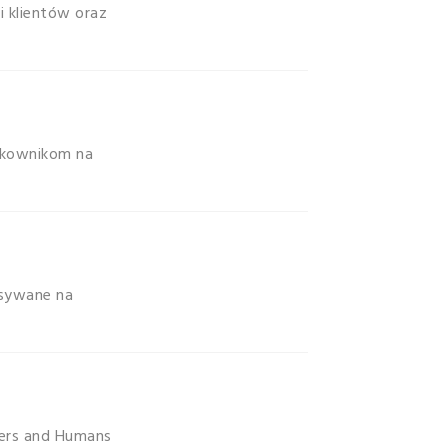
i klientów oraz
tkownikom na
isywane na
ters and Humans