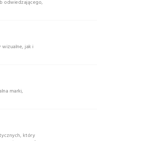
lub odwiedzającego,
izualne, jak i
lna marki,
tycznych, który