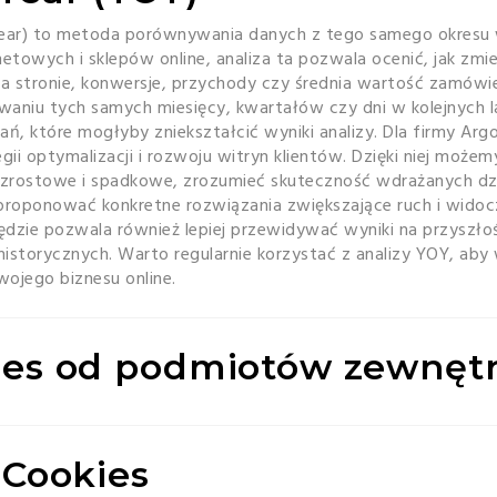
Year) to metoda porównywania danych z tego samego okresu 
etowych i sklepów online, analiza ta pozwala ocenić, jak zmie
 na stronie, konwersje, przychody czy średnia wartość zamówie
waniu tych samych miesięcy, kwartałów czy dni w kolejnych 
, które mogłyby zniekształcić wyniki analizy. Dla firmy Arg
gii optymalizacji i rozwoju witryn klientów. Dzięki niej możem
zrostowe i spadkowe, zrozumieć skuteczność wdrażanych dz
roponować konkretne rozwiązania zwiększające ruch i wido
dzie pozwala również lepiej przewidywać wyniki na przyszłoś
storycznych. Warto regularnie korzystać z analizy YOY, aby 
ojego biznesu online.
kies od podmiotów zewnęt
i Cookies