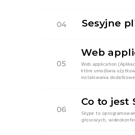
Sesyjne pl
04
Web appli
05
Web application (Aplika
które umożliwia użytko
instalowania dodatkowe
Co to jest
06
Skype to oprogramowan
głosowych, wideokonfer