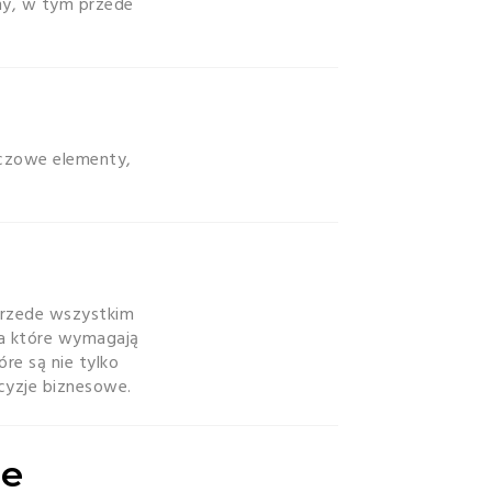
my, w tym przede
uczowe elementy,
przede wszystkim
 a które wymagają
re są nie tylko
cyzje biznesowe.
ne