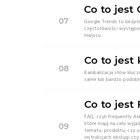
Co to jest
07
Google Trends to bezpła
częstotliwości występo
miejscu.
Co to jest
08
Kanibalizacja słów klucz
same lub bardzo podobn
Co to jest
FAQ, czyli Frequently A
które mają na celu wyja
09
tematu, produktu, czy u
instrukcjach obsługi cz