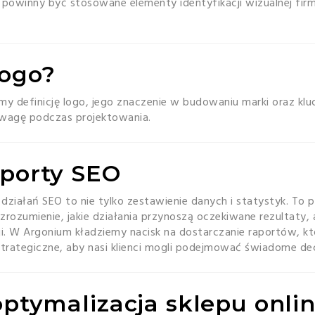
 powinny być stosowane elementy identyfikacji wizualnej fir
logo?
my definicję logo, jego znaczenie w budowaniu marki oraz kl
uwagę podczas projektowania.
aporty SEO
ziałań SEO to nie tylko zestawienie danych i statystyk. To 
 zrozumienie, jakie działania przynoszą oczekiwane rezultaty,
ji. W Argonium kładziemy nacisk na dostarczanie raportów, któ
 strategiczne, aby nasi klienci mogli podejmować świadome de
 optymalizacja sklepu onli