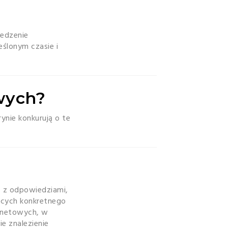
ledzenie
ślonym czasie i
owych?
ynie konkurują o te
z z odpowiedziami,
zących konkretnego
ernetowych, w
e znalezienie