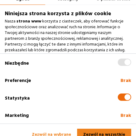
660 722 441
biuro@argonium.pl
Niniejsza strona korzysta z plików cookie
Nasza
strona www
korzysta z ciasteczek, aby oferować funkcje
społecznościowe oraz analizować ruch na stronie. Informacje o
Twojej aktywności na naszej stronie udostępniamy naszym
Zobacz również
partnerom z branży społecznościowej, reklamowej i analitycznej.
Partnerzy ci mogą łączyć te dane z innymi informacjami, które im
Agencja Interaktywna
przekazałeś lub które zgromadzili podczas korzystania z ich usług.
Zablokowanie ciasteczek na naszej stronie www nie wpływa
Case Study
na prawidłowe działanie serwisu
.
Niezbędne
Baza Wiedzy
słownik SEO
Preferencje
Brak
Polityka cookies
Statystyka
Marketing
Brak
2005 - 2025
Rzeszów
Profesjonalne strony www. Argonium -
Agencja
Interaktywna Rzeszów
Zezwól na wybrane
Zezwól na wszystkie