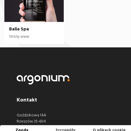
Balia Spa
Strony www
Kontakt
Goździkowa 14A
Rzeszów 35-604
Zgoda
Szczegóły
O plikach cookie