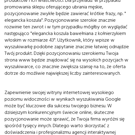
produktów i ich właściwości. Dla przykładu: w przypadku
promowania sklepu oferującego ubrania męskie,
pozycjonowanie zwykłe będzie zawierać krótkie frazy, np. "
elegancka koszula". Pozycjonowanie szerokie znacznie
rozwinie ten zwrot i w tym przypadku mógłby on wyglądać
następująco "elegancka koszula bawełniana z kołnierzykiem
włoskim w rozmiarze 43". Użytkownik, który wpisze w
wyszukiwarkę podobne zapytanie znacznie łatwiej odnajdzie
Twój produkt. Dzięki pozycjonowaniu szerokiemu Twoja
strona www będzie znajdować się na wysokich pozycjach w
wyszukiwarce, co znacznie zwiększa szansę na to, że oferta
dotrze do możliwie największej liczby zainteresowanych.
Zapewnienie swojej witryny internetowej wysokiego
poziomu widoczności w wynikach wyszukiwania Google
może być kluczowe dla sukcesu twojego biznesu. W
dzisiejszym konkurencyjnym świecie online, skuteczne
pozycjonowanie może sprawić, że Twoja firma wyróżni się
spośród tysięcy innych. Dlatego warto skorzystać z
doświadczenia i profesjonalizmu agencji interaktywnej