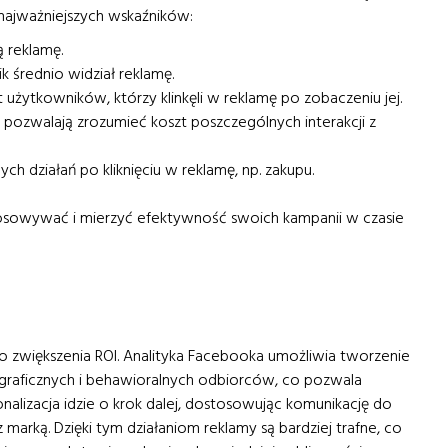
 najważniejszych wskaźników:
ą reklamę.
k średnio widział reklamę.
 użytkowników, którzy klinkęli w reklamę po zobaczeniu jej.
) pozwalają zrozumieć koszt poszczególnych interakcji z
h działań po kliknięciu w reklamę, np. zakupu.
osowywać i mierzyć efektywność swoich kampanii w czasie
o zwiększenia ROI. Analityka Facebooka umożliwia tworzenie
graficznych i behawioralnych odbiorców, co pozwala
alizacja idzie o krok dalej, dostosowując komunikację do
i z marką. Dzięki tym działaniom reklamy są bardziej trafne, co