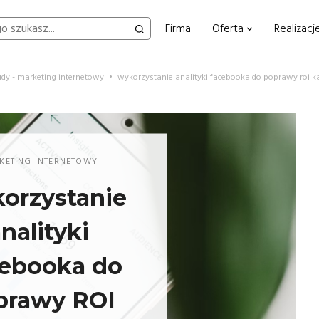
Firma
Oferta
Realizacj
udy - marketing internetowy
•
wykorzystanie analityki facebooka do poprawy roi 
KETING INTERNETOWY
orzystanie
nalityki
ebooka do
prawy ROI