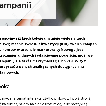
ampanii
encyjny niż kiedykolwiek, istnieje wiele narzędzi i
 zwiększenia zwrotu z inwestycji (ROI) swoich kampanii
rumentów w arsenale marketera cyfrowego jest
zrozumieniu danych i właściwemu podejściu, możliwe
kampanii, ale także maksymalizacja ich ROI. W tym
korzystać z danych analitycznych dostępnych na
klamowych.
ooka
anych na temat interakcji użytkowników z Twoją stroną i
na sukces, należy najpierw zrozumieć, jakie metryki są