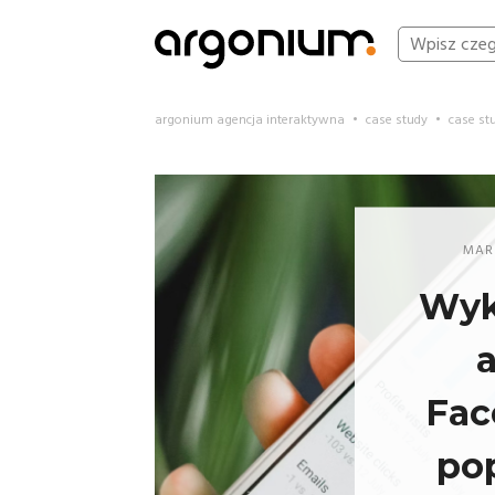
argonium agencja interaktywna
•
case study
•
case st
MAR
Wyk
a
Fac
po