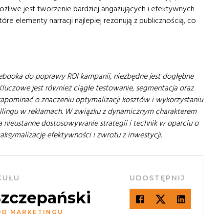
 możliwe jest tworzenie bardziej angażujących i efektywnych
óre elementy narracji najlepiej rezonują z publicznością, co
cebooka do poprawy ROI kampanii, niezbędne jest dogłębne
Kluczowe jest również ciągłe testowanie, segmentacja oraz
 zapominać o znaczeniu optymalizacji kosztów i wykorzystaniu
llingu w reklamach. W związku z dynamicznym charakterem
nieustanne dostosowywanie strategii i technik w oparciu o
ksymalizację efektywności i zwrotu z inwestycji.
KUŁU
UDOSTĘPNIJ
Szczepański
OD MARKETINGU