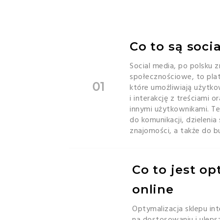
Co to są soci
Social media, po polsku 
społecznościowe, to plat
01
które umożliwiają użytk
i interakcję z treściami
innymi użytkownikami. T
do komunikacji, dzielenia
znajomości, a także do b
Co to jest op
online
Optymalizacja sklepu in
na dostosowaniu i uleps