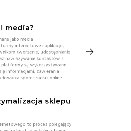
al media?
znane jako media
formy internetowe i aplikacje,
ownikom tworzenie, udostępnianie
 oraz nawiązywanie kontaktów z
e platformy są wykorzystywane
 się informacjami, zawierania
udowania społeczności online.
tymalizacja sklepu
ternetowego to proces polegający
zaniu różnych aspektów strony