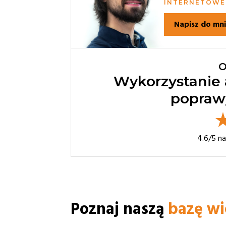
INTERNETOWE
Napisz do mn
O
Wykorzystanie 
popraw
4.6
/5 n
Poznaj naszą
bazę w