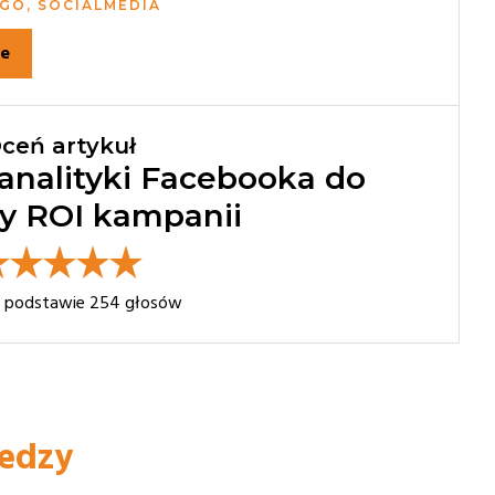
GO, SOCIALMEDIA
ie
ceń artykuł
analityki Facebooka do
y ROI kampanii
a podstawie
254
głosów
iedzy