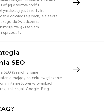
zyć jej efektywność i
ymalizacji jest nie tylko
liczby odwiedzających, ale także
epszego doświadczenia
skutkuje zwiększeniem
 i sprzedaży.
rategia
nia SEO
a SEO (Search Engine
iałania mający na celu zwiększenie
trony internetowej w wynikach
k, takich jak Google, Bing.
CAG?