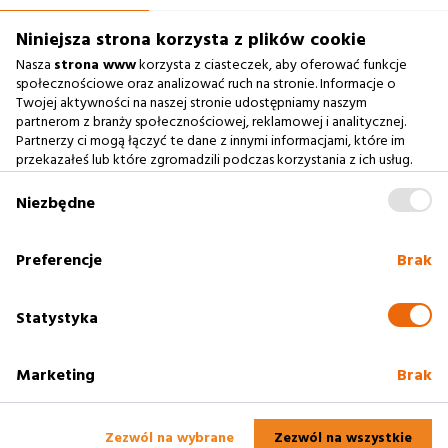
660 722 441
biuro@argonium.pl
Niniejsza strona korzysta z plików cookie
Nasza
strona www
korzysta z ciasteczek, aby oferować funkcje
społecznościowe oraz analizować ruch na stronie. Informacje o
Twojej aktywności na naszej stronie udostępniamy naszym
Zobacz również
partnerom z branży społecznościowej, reklamowej i analitycznej.
Partnerzy ci mogą łączyć te dane z innymi informacjami, które im
przekazałeś lub które zgromadzili podczas korzystania z ich usług.
Agencja Interaktywna
Zablokowanie ciasteczek na naszej stronie www nie wpływa
Case Study
na prawidłowe działanie serwisu
.
Niezbędne
Baza Wiedzy
słownik SEO
Preferencje
Brak
Polityka cookies
Statystyka
Marketing
Brak
2005 - 2025
Rzeszów
Profesjonalne strony www. Argonium -
Agencja
Interaktywna Rzeszów
Zezwól na wybrane
Zezwól na wszystkie