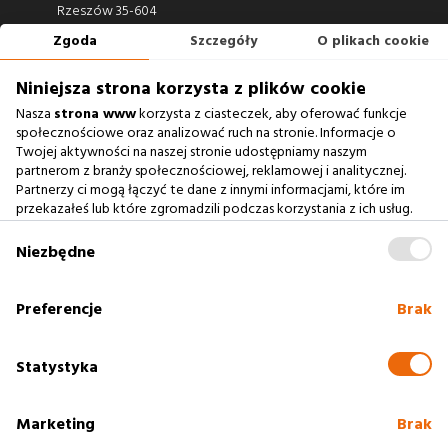
Rzeszów 35-604
Zgoda
Szczegóły
O plikach cookie
660 722 441
biuro@argonium.pl
Niniejsza strona korzysta z plików cookie
Nasza
strona www
korzysta z ciasteczek, aby oferować funkcje
społecznościowe oraz analizować ruch na stronie. Informacje o
Twojej aktywności na naszej stronie udostępniamy naszym
Zobacz również
partnerom z branży społecznościowej, reklamowej i analitycznej.
Partnerzy ci mogą łączyć te dane z innymi informacjami, które im
przekazałeś lub które zgromadzili podczas korzystania z ich usług.
Agencja Interaktywna
Zablokowanie ciasteczek na naszej stronie www nie wpływa
Case Study
na prawidłowe działanie serwisu
.
Niezbędne
Baza Wiedzy
słownik SEO
Preferencje
Brak
Polityka cookies
Statystyka
Marketing
Brak