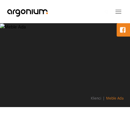
Klienci
|
Meble Ada