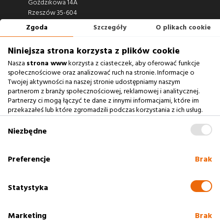
Goździkowa 14A
Rzeszów 35-604
Zgoda
Szczegóły
O plikach cookie
660 722 441
biuro@argonium.pl
Niniejsza strona korzysta z plików cookie
Nasza
strona www
korzysta z ciasteczek, aby oferować funkcje
społecznościowe oraz analizować ruch na stronie. Informacje o
Twojej aktywności na naszej stronie udostępniamy naszym
Zobacz również
partnerom z branży społecznościowej, reklamowej i analitycznej.
Partnerzy ci mogą łączyć te dane z innymi informacjami, które im
przekazałeś lub które zgromadzili podczas korzystania z ich usług.
Agencja Interaktywna
Zablokowanie ciasteczek na naszej stronie www nie wpływa
Case Study
na prawidłowe działanie serwisu
.
Niezbędne
Baza Wiedzy
słownik SEO
Preferencje
Brak
Polityka cookies
Statystyka
Marketing
Brak