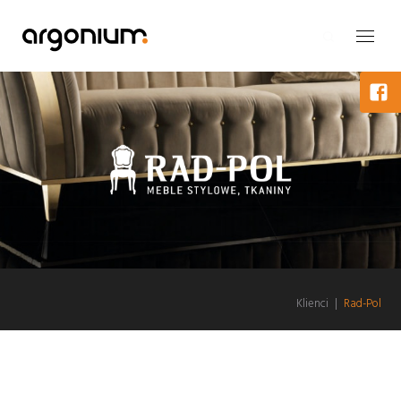
Klienci
|
Rad-Pol