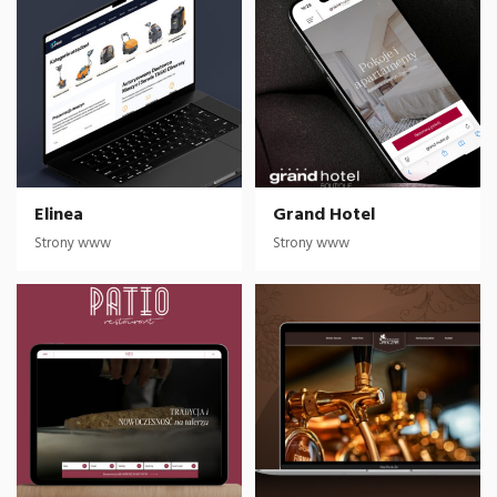
wyszukiwania.
Analiza danych i optymalizacja:
Monitoruje się wskaźniki,
takie jak ruch organiczny, czas spędzony na stronie, wskaźnik
odrzutów itp. Na podstawie tych danych dokonuje się
optymalizacji treści, dostosowuje się strategię i podejmuje
decyzje dotyczące dalszego rozwoju treści.
Elinea
Grand Hotel
Strony www
Strony www