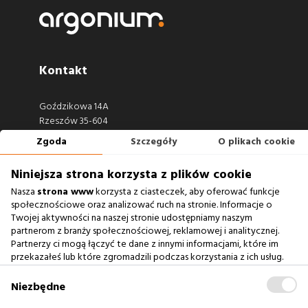
Kontakt
Goździkowa 14A
Rzeszów 35-604
Zgoda
Szczegóły
O plikach cookie
660 722 441
biuro@argonium.pl
Niniejsza strona korzysta z plików cookie
Nasza
strona www
korzysta z ciasteczek, aby oferować funkcje
społecznościowe oraz analizować ruch na stronie. Informacje o
Twojej aktywności na naszej stronie udostępniamy naszym
Zobacz również
partnerom z branży społecznościowej, reklamowej i analitycznej.
Partnerzy ci mogą łączyć te dane z innymi informacjami, które im
Agencja Interaktywna
przekazałeś lub które zgromadzili podczas korzystania z ich usług.
Zablokowanie ciasteczek na naszej stronie www nie wpływa
Case Study
na prawidłowe działanie serwisu
.
Niezbędne
Baza Wiedzy