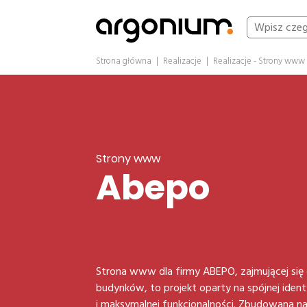
Strona główna
|
Realizacje
|
Realizacje - Strony www
Strony www
Abepo
Strona www dla firmy ABEPO, zajmującej si
budynków, to projekt oparty na spójnej identy
i maksymalnej funkcjonalności. Zbudowana na