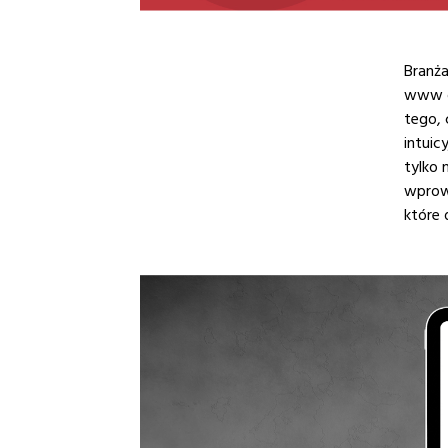
Branż
www dl
tego, 
intuic
tylko 
wprowa
które 