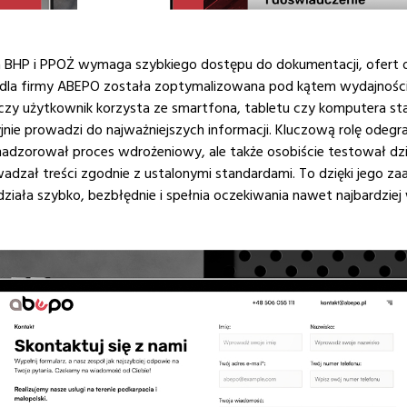
a BHP i PPOŻ wymaga szybkiego dostępu do dokumentacji, ofert 
a firmy ABEPO została zoptymalizowana pod kątem wydajności i 
czy użytkownik korzysta ze smartfona, tabletu czy komputera stac
yjnie prowadzi do najważniejszych informacji. Kluczową rolę odegra
nadzorował proces wdrożeniowy, ale także osobiście testował dzi
dzał treści zgodnie z ustalonymi standardami. To dzięki jego za
działa szybko, bezbłędnie i spełnia oczekiwania nawet najbardz