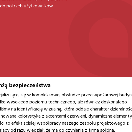
a do potrzeb użytkowników
anżą bezpieczeństwa
cjalizującej się w kompleksowej obsłudze przeciwpożarowej budy
tylko wysokiego poziomu technicznego, ale również doskonałego
my na identyfikację wizualną, która oddaje charakter działalnośc
tonowana kolorystyka z akcentami czerwieni, dynamiczne elementy
tości to efekt ścisłej współpracy naszego zespołu projektowego z
jący od razu wiedział, że ma do czynienia z firmą solidną,