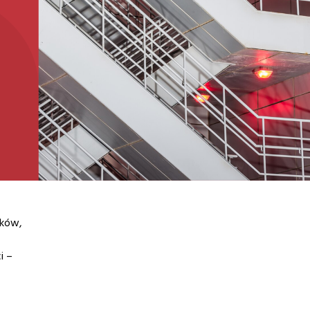
nków,
i –