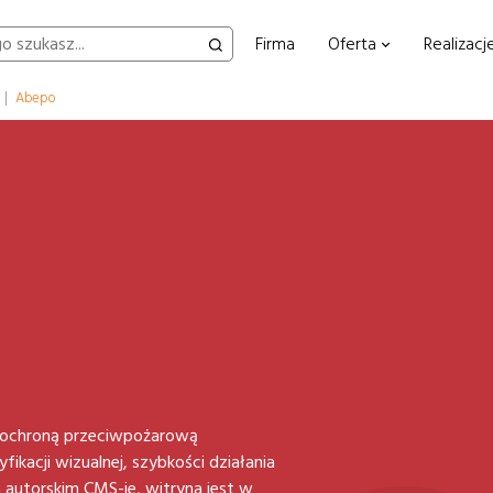
Firma
Oferta
Realizacj
|
Abepo
ę ochroną przeciwpożarową
fikacji wizualnej, szybkości działania
 autorskim CMS-ie, witryna jest w