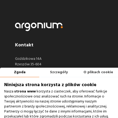
Kontakt
Goździkowa 14A
Rzeszów 35-604
Zgoda
Szczegóły
O plikach cookie
660 722 441
biuro@argonium.pl
Niniejsza strona korzysta z plików cookie
Nasza
strona www
korzysta z ciasteczek, aby oferować funkcje
społecznościowe oraz analizować ruch na stronie. Informacje o
Twojej aktywności na naszej stronie udostępniamy naszym
Zobacz również
partnerom z branży społecznościowej, reklamowej i analitycznej.
Partnerzy ci mogą łączyć te dane z innymi informacjami, które im
przekazałeś lub które zgromadzili podczas korzystania z ich usług.
Agencja Interaktywna