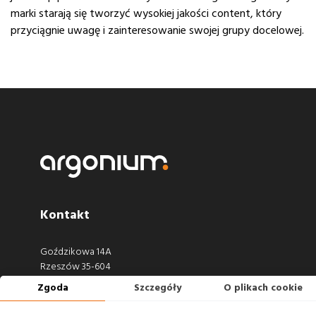
marki starają się tworzyć wysokiej jakości content, który
przyciągnie uwagę i zainteresowanie swojej grupy docelowej.
Kontakt
Goździkowa 14A
Rzeszów 35-604
Zgoda
Szczegóły
O plikach cookie
660 722 441
biuro@argonium.pl