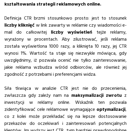
kształtowania strategii reklamowych online.
Definicja CTR brzmi stosunkowo prosto: jest to stosunek
liczby kliknięć
w link zawarty w reklamie czy wiadomości e-
mail do całkowitej
liczby wyświetleń
tejże reklamy,
wyrażony w procentach. Aby zilustrować, jeśli reklama
została wyświetlona 1000 razy, a kliknięta 10 razy, jej CTR
wynosi 1%. Wartość ta staje się niezwykle mówiąca, gdy
uwzględnimy, iż pozwala ocenić nie tylko zainteresowanie,
jakie reklama wzbudza wśród odbiorców, ale również jej
zgodność z potrzebami i preferencjami widza.
Siła tkwiąca w analizie CTR jest nie do przecenienia,
zwłaszcza gdy zależy nam na
maksymalizacji zwrotu
z
inwestycji w reklamy online. Wskaźnik ten pozwala
zidentyfikować cele reklamowe wymagające
optymalizacji
,
co z kolei może przekładać się na lepsze dostosowanie
przekazów do oczekiwań i zainteresowań potencjalnych
klientów. Im wyższy jest CTR, tym bardziej prawdopodobne