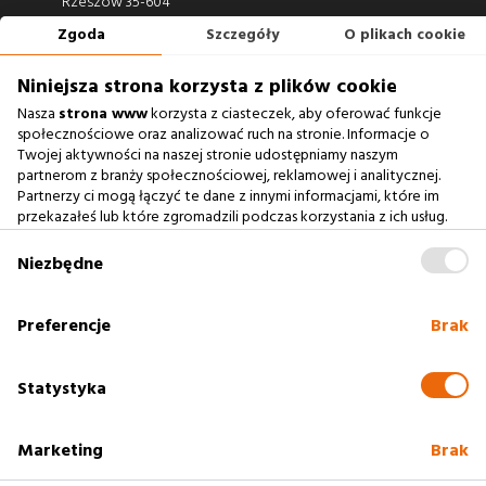
Rzeszów 35-604
Zgoda
Szczegóły
O plikach cookie
660 722 441
biuro@argonium.pl
Niniejsza strona korzysta z plików cookie
Nasza
strona www
korzysta z ciasteczek, aby oferować funkcje
społecznościowe oraz analizować ruch na stronie. Informacje o
Twojej aktywności na naszej stronie udostępniamy naszym
Zobacz również
partnerom z branży społecznościowej, reklamowej i analitycznej.
Partnerzy ci mogą łączyć te dane z innymi informacjami, które im
przekazałeś lub które zgromadzili podczas korzystania z ich usług.
Agencja Interaktywna
Zablokowanie ciasteczek na naszej stronie www nie wpływa
Case Study
na prawidłowe działanie serwisu
.
Niezbędne
Baza Wiedzy
słownik SEO
Preferencje
Brak
Polityka cookies
Statystyka
Marketing
Brak