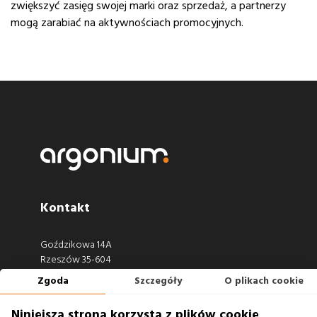
zwiększyć zasięg swojej marki oraz sprzedaż, a partnerzy
mogą zarabiać na aktywnościach promocyjnych.
Kontakt
Goździkowa 14A
Rzeszów 35-604
Zgoda
Szczegóły
O plikach cookie
660 722 441
biuro@argonium.pl
Niniejsza strona korzysta z plików cookie