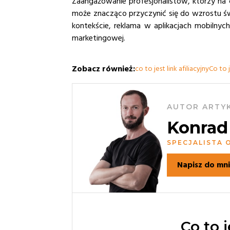
Zaangażowanie profesjonalistów, którzy na 
może znacząco przyczynić się do wzrostu św
kontekście, reklama w aplikacjach mobilnych
marketingowej.
Zobacz również:
co to jest link afiliacyjny
Co to 
AUTOR ARTY
Konrad
SPECJALISTA
Napisz do mn
Co to 