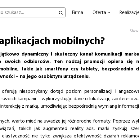
Firma
Oferta
Realizacj
Słow
 aplikacjach mobilnych?
jątkowo dynamiczny i skuteczny kanał komunikacji mark
do swoich odbiorców. Ten rodzaj promocji opiera się n
mobilne, takie jak smartfony czy tablety, bezpośrednio 
ności – na jego osobistym urządzeniu.
 oferują niespotykany dotąd poziom personalizacji i angażowa
swoich kampanii – wykorzystując dane o lokalizacji, zaintereso
 interakcję z marką, umożliwiając bezpośrednią wymianę informacji
lnych, warto mieć na uwadze jej różnorodne formaty. Poprzez wyko
iązań, takich jak augmented reality ads, marki zyskują sz
a elastyczność nie tylko zwiększa efektywność działań rekla