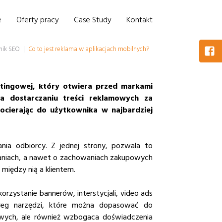
e
Oferty pracy
Case Study
Kontakt
nik SEO
|
Co to jest reklama w aplikacjach mobilnych?
etingowej, który otwiera przed markami
a dostarczaniu treści reklamowych za
docierając do użytkownika w najbardziej
nia odbiorcy. Z jednej strony, pozwala to
waniach, a nawet o zachowaniach zakupowych
 między nią a klientem.
rzystanie bannerów, interstycjali, video ads
ereg narzędzi, które można dopasować do
mowych, ale również wzbogaca doświadczenia