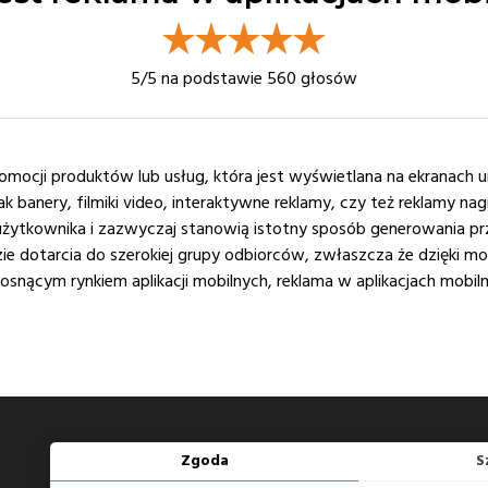
5
/5 na podstawie
560
głosów
omocji produktów lub usług, która jest wyświetlana na ekranach u
jak banery, filmiki video, interaktywne reklamy, czy też reklamy n
ez użytkownika i zazwyczaj stanowią istotny sposób generowania p
dotarcia do szerokiej grupy odbiorców, zwłaszcza że dzięki możl
osnącym rynkiem aplikacji mobilnych, reklama w aplikacjach mobilny
Zgoda
S