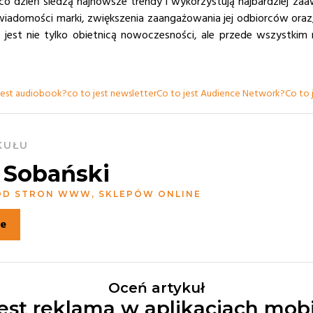
co dzień śledzą najnowsze trendy i wykorzystują najbardziej z
iadomości marki, zwiększenia zaangażowania jej odbiorców oraz, 
 jest nie tylko obietnicą nowoczesności, ale przede wszystkim 
jest audiobook?
co to jest newsletter
Co to jest Audience Network?
Co to 
KUŁU
 Sobański
 OD STRON WWW, SKLEPÓW ONLINE
ie
Oceń artykuł
jest reklama w aplikacjach mob