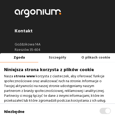
Kontakt
Goździkowa 14A
Rzeszów 35-604
Zgoda
Szczegóły
O plikach cookie
660 722 441
biuro@argonium.pl
Niniejsza strona korzysta z plików cookie
Nasza
strona www
korzysta z ciasteczek, aby oferować funkcje
społecznościowe oraz analizować ruch na stronie. Informacje o
Twojej aktywności na naszej stronie udostępniamy naszym
Zobacz również
partnerom z branży społecznościowej, reklamowej i analitycznej.
Partnerzy ci mogą łączyć te dane z innymi informacjami, które im
przekazałeś lub które zgromadzili podczas korzystania z ich usług.
Agencja Interaktywna
Zablokowanie ciasteczek na naszej stronie www nie wpływa
Case Study
na prawidłowe działanie serwisu
.
Niezbędne
Baza Wiedzy