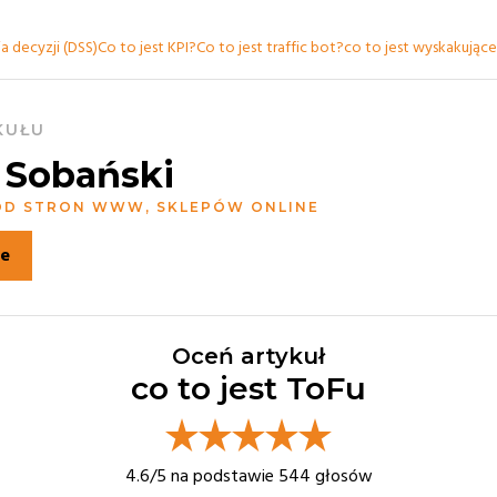
 decyzji (DSS)
Co to jest KPI?
Co to jest traffic bot?
co to jest wyskakując
KUŁU
 Sobański
 OD STRON WWW, SKLEPÓW ONLINE
ie
Oceń artykuł
co to jest ToFu
4.6
/5 na podstawie
544
głosów