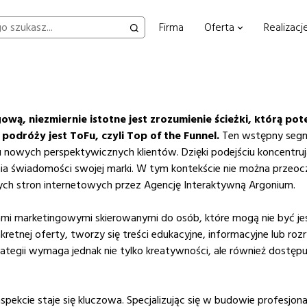
Firma
Oferta
Realizacj
wą, niezmiernie istotne jest zrozumienie ścieżki, którą pot
odróży jest ToFu, czyli Top of the Funnel.
Ten wstępny segm
u nowych perspektywicznych klientów. Dzięki podejściu koncentru
ia świadomości swojej marki. W tym kontekście nie można przeocz
ch stron internetowych przez Agencję Interaktywną Argonium.
aniami marketingowymi skierowanymi do osób, które mogą nie być 
retnej oferty, tworzy się treści edukacyjne, informacyjne lub ro
trategii wymaga jednak nie tylko kreatywności, ale również dostę
spekcie staje się kluczowa. Specjalizując się w budowie profes