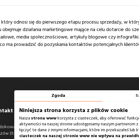
, który odnosi się do pierwszego etapu procesu sprzedaży, w który
u obejmuje działania marketingowe mające na celu dotarcie do sz
-mailowe, media społecznościowe, artykuły blogowe czy infografik
 co ma prowadzić do pozyskania kontaktów potencjalnych klientów
Zgoda
S
Niniejsza strona korzysta z plików cookie
ntakt
Zobacz również
Nasza
strona www
korzysta z ciasteczek, aby oferować funkcj
aktywności na naszej stronie udostępniamy naszym partnerom z 
dzikowa 14A
Agencja Interaktywna
łączyć te dane z innymi informacjami, które im przekazałeś lub k
szów 35-604
Case Study
ciasteczek na naszej stronie www nie wpływa na prawidł