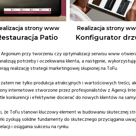
ealizacja strony www
Realizacja strony w
Restauracja Patio
Konfigurator drz
 Argonium przy tworzeniu czy optymalizacji serwisu www otwiera
nalizują potrzeby i oczekiwania klienta, a następnie, wykorzystują
ją realizację strategii marketingowej skupionej na ToFu.
zatem nie tylko produkcja atrakcyjnych i wartościowych treści, al
trony internetowe stworzone przez profesjonalistów z Agencji In
le konkurencji i efektywnie docierać do nowych klientów na sam
, że ToFu stanowi kluczowy element w budowaniu skutecznej stra
arki zyskują solidne fundamenty do skutecznego przyciągania uwag
acji i osiągania sukcesu na rynku.