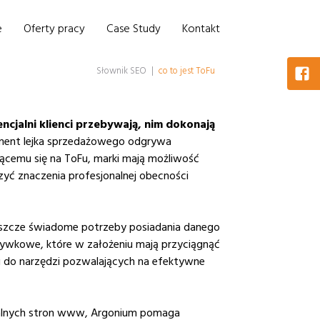
e
Oferty pracy
Case Study
Kontakt
Słownik SEO
|
co to jest ToFu
encjalni klienci przebywają, nim dokonają
ent lejka sprzedażowego odgrywa
jącemu się na ToFu, marki mają możliwość
yć znaczenia profesjonalnej obecności
jeszcze świadome potrzeby posiadania danego
zrywkowe, które w założeniu mają przyciągnąć
pu do narzędzi pozwalających na efektywne
jonalnych stron www, Argonium pomaga