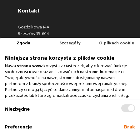
Kontakt
Goździkowa 14A
Rzeszów 35-604
Zgoda
Szczegóły
O plikach cookie
660 722 441
biuro@argonium.pl
Niniejsza strona korzysta z plików cookie
Nasza
strona www
korzysta z ciasteczek, aby oferować funkcje
społecznościowe oraz analizować ruch na stronie. Informacje o
Twojej aktywności na naszej stronie udostępniamy naszym
Zobacz również
partnerom z branży społecznościowej, reklamowej i analitycznej.
Partnerzy ci mogą łączyć te dane z innymi informacjami, które im
przekazałeś lub które zgromadzili podczas korzystania z ich usług.
Agencja Interaktywna
Zablokowanie ciasteczek na naszej stronie www nie wpływa
Case Study
na prawidłowe działanie serwisu
.
Niezbędne
Baza Wiedzy
słownik SEO
Preferencje
Brak
Polityka cookies