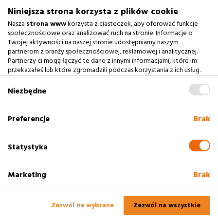
biuro@argonium.pl
Niniejsza strona korzysta z plików cookie
Nasza
strona www
korzysta z ciasteczek, aby oferować funkcje
społecznościowe oraz analizować ruch na stronie. Informacje o
Twojej aktywności na naszej stronie udostępniamy naszym
Zobacz również
partnerom z branży społecznościowej, reklamowej i analitycznej.
Partnerzy ci mogą łączyć te dane z innymi informacjami, które im
przekazałeś lub które zgromadzili podczas korzystania z ich usług.
Agencja Interaktywna
Zablokowanie ciasteczek na naszej stronie www nie wpływa
Case Study
na prawidłowe działanie serwisu
.
Niezbędne
Baza Wiedzy
słownik SEO
Preferencje
Brak
Polityka cookies
Statystyka
Marketing
Brak
2005 - 2025
Rzeszów
Profesjonalne strony www. Argonium -
Agencja
Interaktywna Rzeszów
Zezwól na wybrane
Zezwól na wszystkie