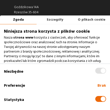
Goździkowa 14A
Rzeszów 35-604
Zgoda
Szczegóły
O plikach cookie
660 722 441
biuro@argonium.pl
Niniejsza strona korzysta z plików cookie
Nasza
strona www
korzysta z ciasteczek, aby oferować funkcje
społecznościowe oraz analizować ruch na stronie. Informacje o
Twojej aktywności na naszej stronie udostępniamy naszym
Zobacz również
partnerom z branży społecznościowej, reklamowej i analitycznej.
Partnerzy ci mogą łączyć te dane z innymi informacjami, które im
przekazałeś lub które zgromadzili podczas korzystania z ich usług.
Agencja Interaktywna
Zablokowanie ciasteczek na naszej stronie www nie wpływa
Case Study
na prawidłowe działanie serwisu
.
Niezbędne
Baza Wiedzy
słownik SEO
Preferencje
Brak
Polityka cookies
Statystyka