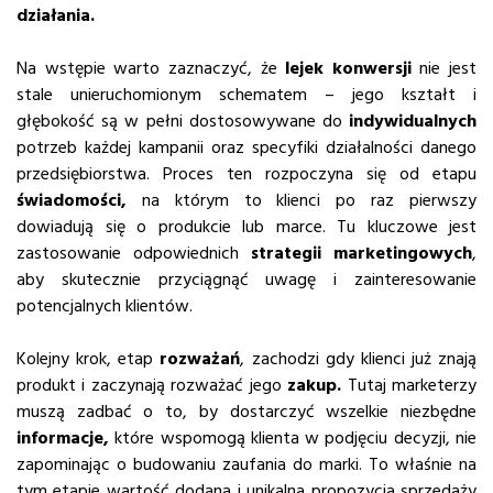
działania.
Na wstępie warto zaznaczyć, że
lejek konwersji
nie jest
stale unieruchomionym schematem – jego kształt i
głębokość są w pełni dostosowywane do
indywidualnych
potrzeb każdej kampanii oraz specyfiki działalności danego
przedsiębiorstwa. Proces ten rozpoczyna się od etapu
świadomości,
na którym to klienci po raz pierwszy
dowiadują się o produkcie lub marce. Tu kluczowe jest
zastosowanie odpowiednich
strategii marketingowych
,
aby skutecznie przyciągnąć uwagę i zainteresowanie
potencjalnych klientów.
Kolejny krok, etap
rozważań
, zachodzi gdy klienci już znają
produkt i zaczynają rozważać jego
zakup.
Tutaj marketerzy
muszą zadbać o to, by dostarczyć wszelkie niezbędne
informacje,
które wspomogą klienta w podjęciu decyzji, nie
zapominając o budowaniu zaufania do marki. To właśnie na
tym etapie wartość dodana i unikalna propozycja sprzedaży