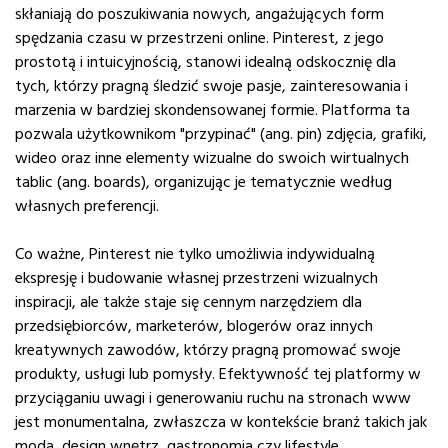
skłaniają do poszukiwania nowych, angażujących form
spędzania czasu w przestrzeni online. Pinterest, z jego
prostotą i intuicyjnością, stanowi idealną odskocznię dla
tych, którzy pragną śledzić swoje pasje, zainteresowania i
marzenia w bardziej skondensowanej formie. Platforma ta
pozwala użytkownikom "przypinać" (ang. pin) zdjęcia, grafiki,
wideo oraz inne elementy wizualne do swoich wirtualnych
tablic (ang. boards), organizując je tematycznie według
własnych preferencji.
Co ważne, Pinterest nie tylko umożliwia indywidualną
ekspresję i budowanie własnej przestrzeni wizualnych
inspiracji, ale także staje się cennym narzędziem dla
przedsiębiorców, marketerów, blogerów oraz innych
kreatywnych zawodów, którzy pragną promować swoje
produkty, usługi lub pomysły. Efektywność tej platformy w
przyciąganiu uwagi i generowaniu ruchu na stronach www
jest monumentalna, zwłaszcza w kontekście branż takich jak
moda, design wnętrz, gastronomia czy lifestyle.