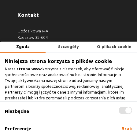
Kontakt
Goździkowa 14A
Rzeszów 35-604
Zgoda
Szczegóły
O plikach cookie
660 722 441
biuro@argonium.pl
Niniejsza strona korzysta z plików cookie
Nasza
strona www
korzysta z ciasteczek, aby oferować funkcje
społecznościowe oraz analizować ruch na stronie. Informacje o
Twojej aktywności na naszej stronie udostępniamy naszym
Zobacz również
partnerom z branży społecznościowej, reklamowej i analitycznej.
Partnerzy ci mogą łączyć te dane z innymi informacjami, które im
przekazałeś lub które zgromadzili podczas korzystania z ich usług.
Agencja Interaktywna
Zablokowanie ciasteczek na naszej stronie www nie wpływa
Case Study
na prawidłowe działanie serwisu
.
Niezbędne
Baza Wiedzy
słownik SEO
Preferencje
Brak
Polityka cookies