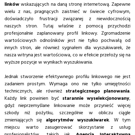
linków
wskazujących na daną stronę internetową. Zapewne
wielu z nas, pragnących zaistnieć w świecie cyfrowym,
doświadczyło frustracji związanej z niewidocznością
naszych stron. Tutaj właśnie z pomocą przychodzi
profesjonalnie zaplanowany profil linkowy. Zgromadzenie
wartościowych odnośników jest nie tylko pochwałą od
innych stron, ale również sygnałem dla wyszukiwarek, że
nasza witryna jest wartościowa, co w efekcie przełoży się na
wyższe pozycje w wynikach wyszukiwania.
Jednak stworzenie efektywnego profilu linkowego nie jest
zadaniem prostym. Wymaga ono nie tylko umiejętności
technicznych, ale również
strategicznego planowania
.
Każdy link powinien być
starannie wyselekcjonowany
,
gdyż nieprzemyślane linkowanie może przynieść więcej
szkody niż pożytku, szczególnie w obliczu ciągle
zmieniających się
algorytmów wyszukiwarek
. W tym
miejscu warto zasugerować skorzystanie z usług
profesjonalistów, takich jak
Agencja Interaktywna