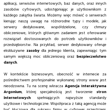
aplikacji, serwisów internetowych, baz danych, oraz innych
zasobów cyfrowych, udostępniając je użytkownikom z
każdego zakątka świata. Możemy więc mówić o serwerach
kierując naszą uwagę na różnorodne typy i modele, jak
serwery dedykowane, współdzielone, czy chmury
obliczeniowe, których głównym zadaniem jest oferowanie
rozwiązań dostosowanych do potrzeb użytkowników i
przedsiębiorstw. Na przykład, serwer dedykowany oferuje
ekskluzywne
zasoby
dla jednego klienta, zapewniając tym
samym większą moc obliczeniową oraz
bezpieczeństwo
danych
.
W kontekście biznesowym, obecność w internecie za
pośrednictwem profesjonalnie wykonanej strony www jest
nieodzowna. Tu na scenę wkracza
Agencja Interaktywna
Argonium
, której specjalnością jest tworzenie
stron
internetowych
spełniających najwyższe standardy
użytkowe i technologiczne. Współpraca z taką agencją może
być kluczowa dla sukcesu firmy w cyfrowej przestrzeni.