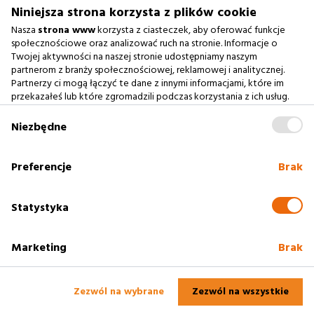
biuro@argonium.pl
Niniejsza strona korzysta z plików cookie
Nasza
strona www
korzysta z ciasteczek, aby oferować funkcje
społecznościowe oraz analizować ruch na stronie. Informacje o
Twojej aktywności na naszej stronie udostępniamy naszym
Zobacz również
partnerom z branży społecznościowej, reklamowej i analitycznej.
Partnerzy ci mogą łączyć te dane z innymi informacjami, które im
przekazałeś lub które zgromadzili podczas korzystania z ich usług.
Agencja Interaktywna
Zablokowanie ciasteczek na naszej stronie www nie wpływa
Case Study
na prawidłowe działanie serwisu
.
Niezbędne
Baza Wiedzy
słownik SEO
Preferencje
Brak
Polityka cookies
Statystyka
Marketing
Brak
2005 - 2025
Rzeszów
Profesjonalne strony www. Argonium -
Agencja
Interaktywna Rzeszów
Zezwól na wybrane
Zezwól na wszystkie