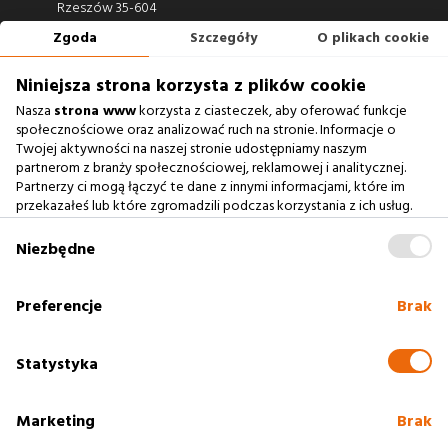
Rzeszów 35-604
Zgoda
Szczegóły
O plikach cookie
660 722 441
biuro@argonium.pl
Niniejsza strona korzysta z plików cookie
Nasza
strona www
korzysta z ciasteczek, aby oferować funkcje
społecznościowe oraz analizować ruch na stronie. Informacje o
Twojej aktywności na naszej stronie udostępniamy naszym
Zobacz również
partnerom z branży społecznościowej, reklamowej i analitycznej.
Partnerzy ci mogą łączyć te dane z innymi informacjami, które im
przekazałeś lub które zgromadzili podczas korzystania z ich usług.
Agencja Interaktywna
Zablokowanie ciasteczek na naszej stronie www nie wpływa
Case Study
na prawidłowe działanie serwisu
.
Niezbędne
Baza Wiedzy
słownik SEO
Preferencje
Brak
Polityka cookies
Statystyka
Marketing
Brak