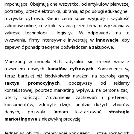
imponująca. Obejmują one wszystko, od artykułów pierwszej
potrzeby, przez elektronikę, ubrania, aż po usługi edukacyjne i
rozrywkę cyfrową. Klienci cenią sobie wygodę i szybkość
zakupów online, co z kolei stawia przed firmami wyzwania w
zakresie technologii i logistyki. W odpowiedzi na te
wyzwania, firmy intensywnie inwestują w
innowacje
, aby
zapewnić ponadprzeciętne doświadczenia zakupowe.
Marketing w modelu B2C radykalnie się zmienił wraz z
rozwojem nowych
kanałów cyfrowych
. Konsumenci są
teraz bardziej niż kiedykolwiek narażeni na szeroką gamę
taktyk promocyjnych
, począwszy od reklamy
kontekstowej, poprzez marketing wpływu, na personalizacji
oferty kończąc. Zrozumienie zachowań i preferencji
konsumentów, zdobyte dzięki analizie dużych zbiorów
danych, pozwala firmom kształtować
strategie
marketingowe
z niezwykłą precyzją.
Jednak w obliczu intensywnej konkurencji i stale rosnących