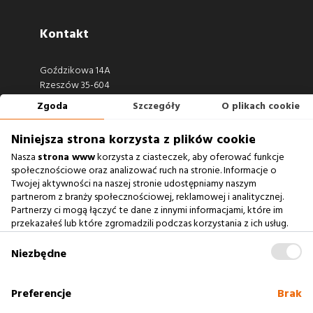
Kontakt
Goździkowa 14A
Rzeszów 35-604
Zgoda
Szczegóły
O plikach cookie
660 722 441
biuro@argonium.pl
Niniejsza strona korzysta z plików cookie
Nasza
strona www
korzysta z ciasteczek, aby oferować funkcje
społecznościowe oraz analizować ruch na stronie. Informacje o
Twojej aktywności na naszej stronie udostępniamy naszym
Zobacz również
partnerom z branży społecznościowej, reklamowej i analitycznej.
Partnerzy ci mogą łączyć te dane z innymi informacjami, które im
przekazałeś lub które zgromadzili podczas korzystania z ich usług.
Agencja Interaktywna
Zablokowanie ciasteczek na naszej stronie www nie wpływa
Case Study
na prawidłowe działanie serwisu
.
Niezbędne
Baza Wiedzy
słownik SEO
Preferencje
Brak
Polityka cookies