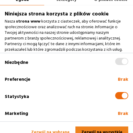
660 722 441
biuro@argonium.pl
Niniejsza strona korzysta z plików cookie
Nasza
strona www
korzysta z ciasteczek, aby oferować funkcje
społecznościowe oraz analizować ruch na stronie. Informacje o
Twojej aktywności na naszej stronie udostępniamy naszym
Zobacz również
partnerom z branży społecznościowej, reklamowej i analitycznej.
Partnerzy ci mogą łączyć te dane z innymi informacjami, które im
przekazałeś lub które zgromadzili podczas korzystania z ich usług.
Agencja Interaktywna
Zablokowanie ciasteczek na naszej stronie www nie wpływa
Case Study
na prawidłowe działanie serwisu
.
Niezbędne
Baza Wiedzy
słownik SEO
Preferencje
Brak
Polityka cookies
Statystyka
Marketing
Brak
2005 - 2025
Rzeszów
Profesjonalne strony www. Argonium -
Agencja
Interaktywna Rzeszów
Zezwól na wybrane
Zezwól na wszystkie