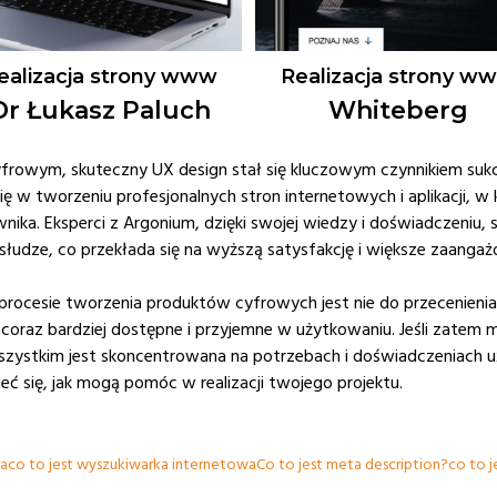
ealizacja strony www
Realizacja strony w
Dr Łukasz Paluch
Whiteberg
cyfrowym, skuteczny UX design stał się kluczowym czynnikiem sukc
ię w tworzeniu profesjonalnych stron internetowych i aplikacji, w 
ika. Eksperci z Argonium, dzięki swojej wiedzy i doświadczeniu, 
obsłudze, co przekłada się na wyższą satysfakcję i większe zaang
rocesie tworzenia produktów cyfrowych jest nie do przecenienia. 
ę coraz bardziej dostępne i przyjemne w użytkowaniu. Jeśli zatem 
 wszystkim jest skoncentrowana na potrzebach i doświadczeniach
ć się, jak mogą pomóc w realizacji twojego projektu.
na
co to jest wyszukiwarka internetowa
Co to jest meta description?
co to 