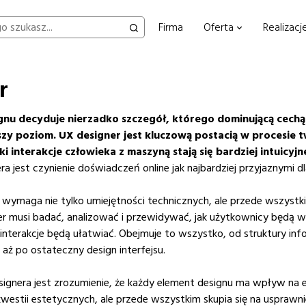
Firma
Oferta
Realizacj
r
signu decyduje nierzadko szczegół, którego dominującą cechą
szy poziom.
UX designer jest kluczową postacią w procesie
i interakcje człowieka z maszyną stają się bardziej intuicyjn
 jest czynienie doświadczeń online jak najbardziej przyjaznymi d
X wymaga nie tylko umiejętności technicznych, ale przede wszys
r musi badać, analizować i przewidywać, jak użytkownicy będą w
interakcje będą ułatwiać. Obejmuje to wszystko, od struktury infor
ż po ostateczny design interfejsu.
gnera jest zrozumienie, że każdy element designu ma wpływ na 
kwestii estetycznych, ale przede wszystkim skupia się na usprawni