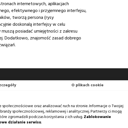
stronach internetowych, aplikacjach
nego, efektywnego i przyjemnego interfejsu,
ników, tworzą persona (rysy
cyjnie doskonalą interfejsy w celu
 muszą posiadać umiejętności z zakresu
owej. Dodatkowo, znajomość zasad dobrego
związań.
zczegóły
O plikach cookie
e społecznościowe oraz analizować ruch na stronie. Informacje o Twojej
branży społecznościowej, reklamowej i analitycznej. Partnerzy ci mogą
tóre zgromadzili podczas korzystania z ich usług.
Zablokowanie
owe działanie serwisu
.