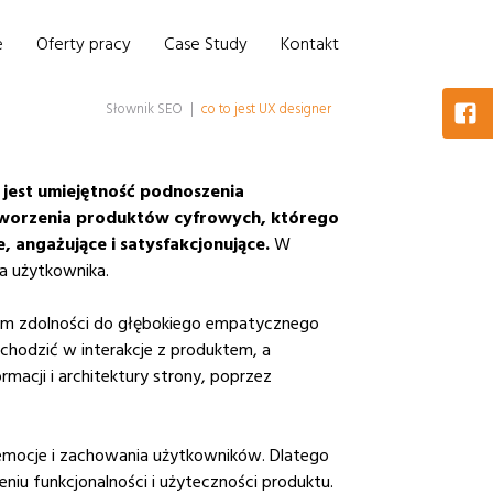
e
Oferty pracy
Case Study
Kontakt
Słownik SEO
|
co to jest UX designer
 jest umiejętność podnoszenia
 tworzenia produktów cyfrowych, którego
e, angażujące i satysfakcjonujące.
W
la użytkownika.
tkim zdolności do głębokiego empatycznego
chodzić w interakcje z produktem, a
macji i architektury strony, poprzez
emocje i zachowania użytkowników. Dlatego
eniu funkcjonalności i użyteczności produktu.