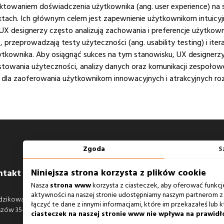
jektowaniem doświadczenia użytkownika (ang. user experience) na 
tach. Ich głównym celem jest zapewnienie użytkownikom intuicyj
 UX designerzy często analizują zachowania i preferencje użytkow
rzeprowadzają testy użyteczności (ang. usability testing) i itera
kownika. Aby osiągnąć sukces na tym stanowisku, UX designerzy
testowania użyteczności, analizy danych oraz komunikacji zespoł
 dla zaoferowania użytkownikom innowacyjnych i atrakcyjnych ro
Zgoda
S
Niniejsza strona korzysta z plików cookie
ntakt
Zobacz również
Nasza
strona www
korzysta z ciasteczek, aby oferować funkcj
aktywności na naszej stronie udostępniamy naszym partnerom z 
dzikowa 14A
Agencja Interaktywna
łączyć te dane z innymi informacjami, które im przekazałeś lub k
szów 35-604
Case Study
ciasteczek na naszej stronie www nie wpływa na prawidł