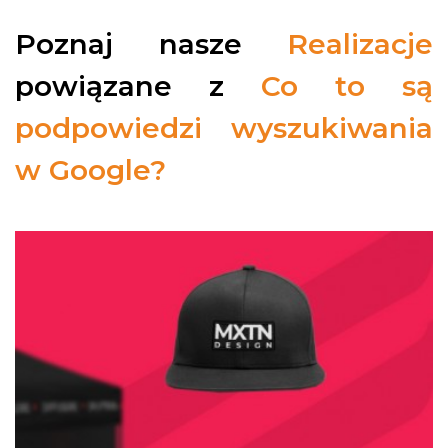
Poznaj nasze
Realizacje
powiązane z
Co to są
podpowiedzi wyszukiwania
w Google?