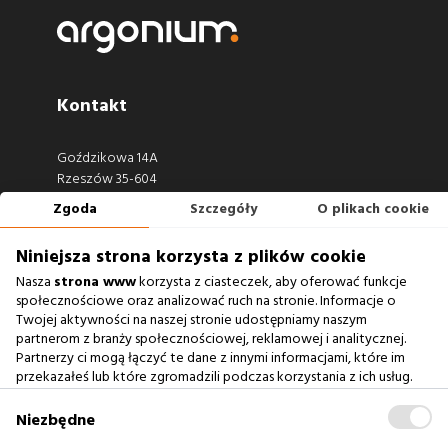
Kontakt
Goździkowa 14A
Rzeszów 35-604
Zgoda
Szczegóły
O plikach cookie
660 722 441
biuro@argonium.pl
Niniejsza strona korzysta z plików cookie
Nasza
strona www
korzysta z ciasteczek, aby oferować funkcje
społecznościowe oraz analizować ruch na stronie. Informacje o
Twojej aktywności na naszej stronie udostępniamy naszym
Zobacz również
partnerom z branży społecznościowej, reklamowej i analitycznej.
Partnerzy ci mogą łączyć te dane z innymi informacjami, które im
przekazałeś lub które zgromadzili podczas korzystania z ich usług.
Agencja Interaktywna
Zablokowanie ciasteczek na naszej stronie www nie wpływa
Case Study
na prawidłowe działanie serwisu
.
Niezbędne
Baza Wiedzy