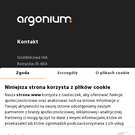
Kontakt
Goździkowa 14A
Rzeszów 35-604
Zgoda
Szczegóły
O plikach cookie
660 722 441
biuro@argonium.pl
Niniejsza strona korzysta z plików cookie
Nasza
strona www
korzysta z ciasteczek, aby oferować funkcje
społecznościowe oraz analizować ruch na stronie. Informacje o
Twojej aktywności na naszej stronie udostępniamy naszym
Zobacz również
partnerom z branży społecznościowej, reklamowej i analitycznej.
Partnerzy ci mogą łączyć te dane z innymi informacjami, które im
Agencja Interaktywna
przekazałeś lub które zgromadzili podczas korzystania z ich usług.
Zablokowanie ciasteczek na naszej stronie www nie wpływa
Case Study