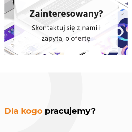
Zainteresowany?
Skontaktuj się z nami i
zapytaj o ofertę
strona
internetowa.
Dla kogo
pracujemy?
treści na
strony
www.