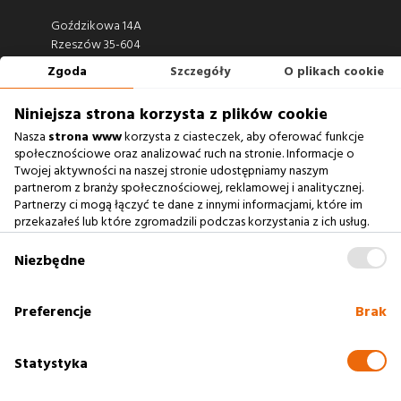
Goździkowa 14A
Rzeszów 35-604
Zgoda
Szczegóły
O plikach cookie
660 722 441
biuro@argonium.pl
Niniejsza strona korzysta z plików cookie
Nasza
strona www
korzysta z ciasteczek, aby oferować funkcje
społecznościowe oraz analizować ruch na stronie. Informacje o
Twojej aktywności na naszej stronie udostępniamy naszym
Zobacz również
partnerom z branży społecznościowej, reklamowej i analitycznej.
Partnerzy ci mogą łączyć te dane z innymi informacjami, które im
przekazałeś lub które zgromadzili podczas korzystania z ich usług.
Agencja Interaktywna
Zablokowanie ciasteczek na naszej stronie www nie wpływa
Case Study
na prawidłowe działanie serwisu
.
Niezbędne
Baza Wiedzy
słownik SEO
Preferencje
Brak
Polityka cookies
Statystyka