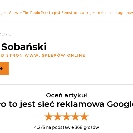
 jest Answer The Public?
co to jest Semstorm
co to jest rolki na Instagramie
KUŁU
 Sobański
 OD STRON WWW, SKLEPÓW ONLINE
ie
Oceń artykuł
co to jest sieć reklamowa Googl
4.2
/5 na podstawie
368
głosów