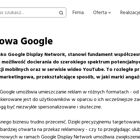
Firma
Oferta
Realizacj
amowa Google
jako Google Display Network, stanowi fundament współcze
 możliwość docierania do szerokiego spektrum potencjalny
cji mobilnych oraz w serwisie wideo YouTube.
To rozległe pr
marketingowa, przekształcające sposób, w jaki marki angażu
 Google umożliwia umieszczanie reklam w różnych formatach - od
kierowane jest do użytkowników w oparciu o ich wcześniejsze zach
gą być niezwykle spersonalizowane i skuteczne.
esnego biznesu trudno przecenić. Dzięki precyzyjnemu targetowa
ardziej otwarta na przekaz reklamowy - czy to przeglądając ulubio
lamowych w ramach Google Display Network umożliwia zwiększenie 