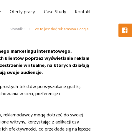
e
Oferty pracy
Case Study
Kontakt
Słownik SEO
|
co to jest sieć reklamowa Google
snego marketingu internetowego,
ch klientów poprzez wyświetlanie reklam
zestrzenie wirtualne, na których działają
ją swoje audiencje.
 prostych tekstów po wyszukane grafiki,
owania w sieci, preferencje i
niu, reklamodawcy mogą dotrzeć do swojej
ne witryny, korzystając z aplikacji czy
ich efektywności, co przekłada się na lepsze