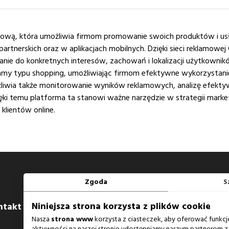
amową, która umożliwia firmom promowanie swoich produktów i u
rtnerskich oraz w aplikacjach mobilnych. Dzięki sieci reklamowej
ie do konkretnych interesów, zachowań i lokalizacji użytkownikó
klamy typu shopping, umożliwiając firmom efektywne wykorzystanie
liwia także monitorowanie wyników reklamowych, analizę efektyw
ki temu platforma ta stanowi ważne narzędzie w strategii market
klientów online.
Zgoda
S
Niniejsza strona korzysta z plików cookie
ntakt
Zobacz również
Nasza
strona www
korzysta z ciasteczek, aby oferować funkcj