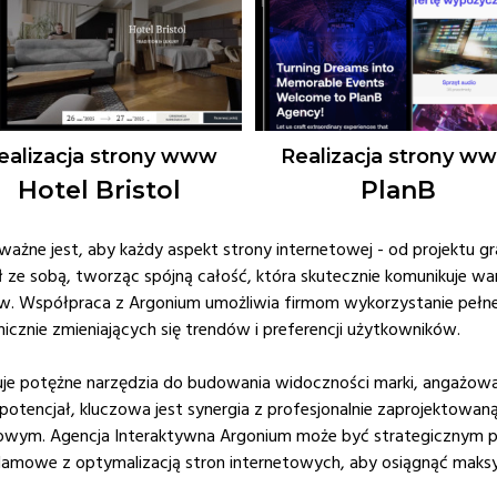
ealizacja strony www
Realizacja strony w
Hotel Bristol
PlanB
ażne jest, aby każdy aspekt strony internetowej - od projektu gr
 ze sobą, tworząc spójną całość, która skutecznie komunikuje war
ców. Współpraca z Argonium umożliwia firmom wykorzystanie pełne
znie zmieniających się trendów i preferencji użytkowników.
je potężne narzędzia do budowania widoczności marki, angażowa
 potencjał, kluczowa jest synergia z profesjonalnie zaprojektowaną
owym. Agencja Interaktywna Argonium może być strategicznym 
lamowe z optymalizacją stron internetowych, aby osiągnąć maks