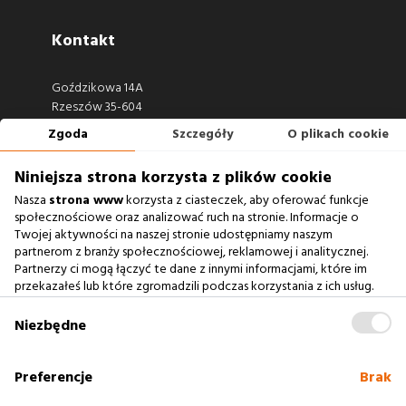
Kontakt
Goździkowa 14A
Rzeszów 35-604
Zgoda
Szczegóły
O plikach cookie
660 722 441
biuro@argonium.pl
Niniejsza strona korzysta z plików cookie
Nasza
strona www
korzysta z ciasteczek, aby oferować funkcje
społecznościowe oraz analizować ruch na stronie. Informacje o
Twojej aktywności na naszej stronie udostępniamy naszym
Zobacz również
partnerom z branży społecznościowej, reklamowej i analitycznej.
Partnerzy ci mogą łączyć te dane z innymi informacjami, które im
przekazałeś lub które zgromadzili podczas korzystania z ich usług.
Agencja Interaktywna
Zablokowanie ciasteczek na naszej stronie www nie wpływa
Case Study
na prawidłowe działanie serwisu
.
Niezbędne
Baza Wiedzy
słownik SEO
Preferencje
Brak
Polityka cookies