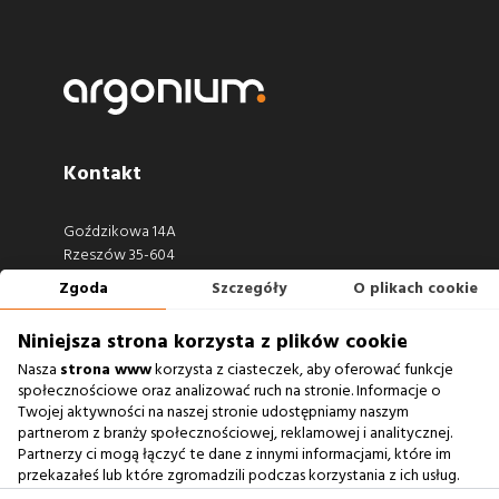
Kontakt
Goździkowa 14A
Rzeszów 35-604
Zgoda
Szczegóły
O plikach cookie
660 722 441
biuro@argonium.pl
Niniejsza strona korzysta z plików cookie
Nasza
strona www
korzysta z ciasteczek, aby oferować funkcje
społecznościowe oraz analizować ruch na stronie. Informacje o
Twojej aktywności na naszej stronie udostępniamy naszym
Zobacz również
partnerom z branży społecznościowej, reklamowej i analitycznej.
Partnerzy ci mogą łączyć te dane z innymi informacjami, które im
Agencja Interaktywna
przekazałeś lub które zgromadzili podczas korzystania z ich usług.
Zablokowanie ciasteczek na naszej stronie www nie wpływa