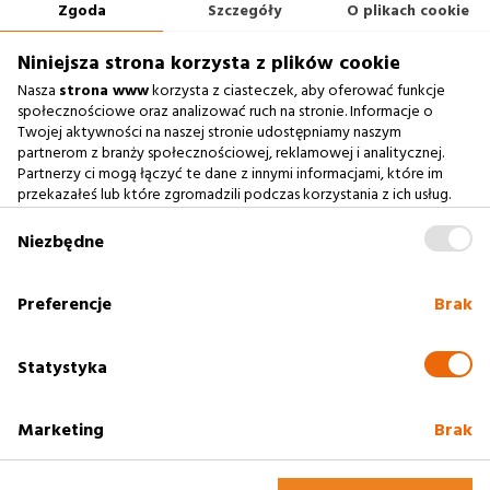
Zgoda
Szczegóły
O plikach cookie
660 722 441
biuro@argonium.pl
Niniejsza strona korzysta z plików cookie
Nasza
strona www
korzysta z ciasteczek, aby oferować funkcje
społecznościowe oraz analizować ruch na stronie. Informacje o
Twojej aktywności na naszej stronie udostępniamy naszym
Zobacz również
partnerom z branży społecznościowej, reklamowej i analitycznej.
Partnerzy ci mogą łączyć te dane z innymi informacjami, które im
Agencja Interaktywna
przekazałeś lub które zgromadzili podczas korzystania z ich usług.
Zablokowanie ciasteczek na naszej stronie www nie wpływa
Case Study
na prawidłowe działanie serwisu
.
Niezbędne
Baza Wiedzy
słownik SEO
Preferencje
Brak
Polityka cookies
Statystyka
Marketing
Brak
2005 - 2025
Rzeszów
Profesjonalne strony www. Argonium -
Agencja
Interaktywna Rzeszów