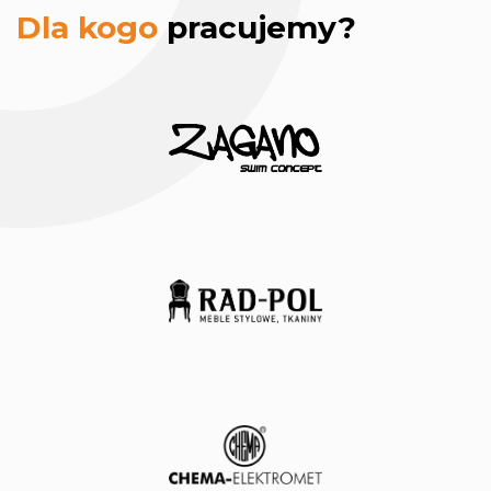
Dla kogo
pracujemy?
strona www.
Rad-Pol
Mikron