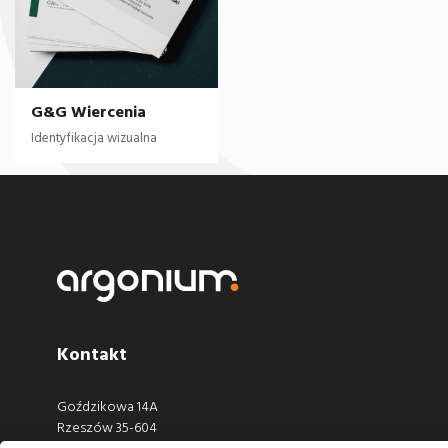
G&G Wiercenia
Identyfikacja wizualna
Kontakt
Goździkowa 14A
Rzeszów 35-604