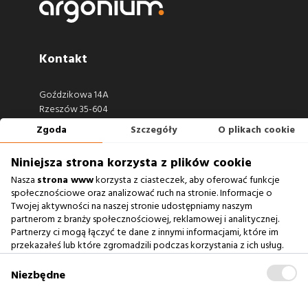
Kontakt
Goździkowa 14A
Rzeszów 35-604
Zgoda
Szczegóły
O plikach cookie
660 722 441
biuro@argonium.pl
Niniejsza strona korzysta z plików cookie
Nasza
strona www
korzysta z ciasteczek, aby oferować funkcje
społecznościowe oraz analizować ruch na stronie. Informacje o
Twojej aktywności na naszej stronie udostępniamy naszym
Zobacz również
partnerom z branży społecznościowej, reklamowej i analitycznej.
Partnerzy ci mogą łączyć te dane z innymi informacjami, które im
Agencja Interaktywna
przekazałeś lub które zgromadzili podczas korzystania z ich usług.
Zablokowanie ciasteczek na naszej stronie www nie wpływa
Case Study
na prawidłowe działanie serwisu
.
Niezbędne
Baza Wiedzy
słownik SEO