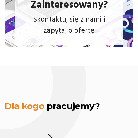
Zainteresowany?
Skontaktuj się z nami i
zapytaj o ofertę
hosting strony
www.
marketing
Dla kogo
pracujemy?
internetowy.