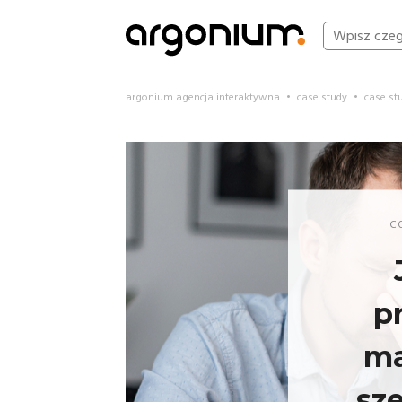
argonium agencja interaktywna
•
case study
•
case st
C
p
ma
sz