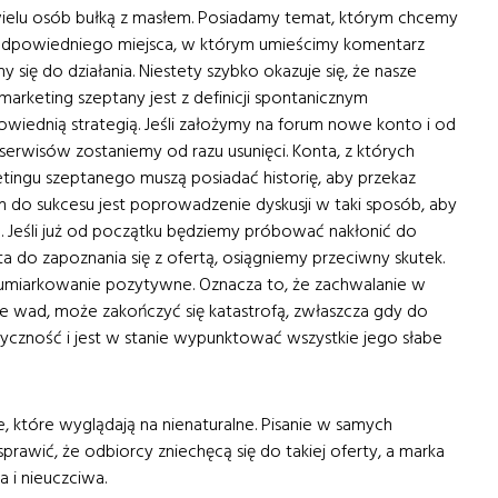
ielu osób bułką z masłem. Posiadamy temat, którym chcemy
odpowiedniego miejsca, w którym umieścimy komentarz
y się do działania. Niestety szybko okazuje się, że nasze
arketing szeptany jest z definicji spontanicznym
iednią strategią. Jeśli założymy na forum nowe konto i od
 serwisów zostaniemy od razu usunięci. Konta, z których
ngu szeptanego muszą posiadać historię, aby przekaz
 do sukcesu jest poprowadzenie dyskusji w taki sposób, aby
Jeśli już od początku będziemy próbować nakłonić do
ta do zapoznania się z ofertą, osiągniemy przeciwny skutek.
y umiarkowanie pozytywne. Oznacza to, że zachwalanie w
e wad, może zakończyć się katastrofą, zwłaszcza gdy do
 styczność i jest w stanie wypunktować wszystkie jego słabe
, które wyglądają na nienaturalne. Pisanie w samych
rawić, że odbiorcy zniechęcą się do takiej oferty, a marka
 i nieuczciwa.