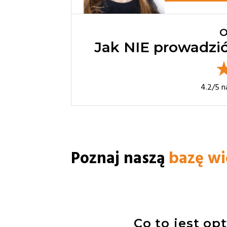
O
Jak NIE prowadzi
4.2
/5 
Poznaj naszą
bazę w
Co to jest op