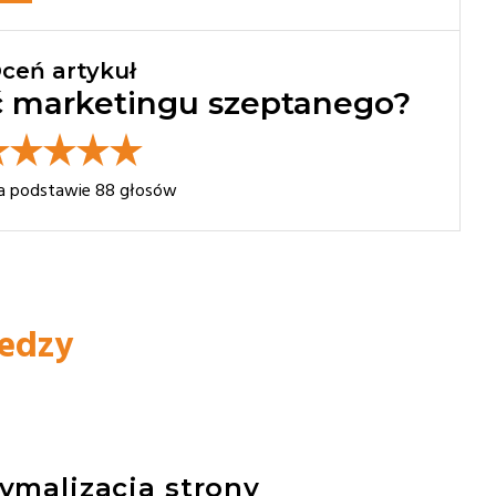
ceń artykuł
ć marketingu szeptanego?
na podstawie
88
głosów
iedzy
tymalizacja strony