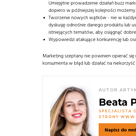
Umiejętne prowadzenie działań buzz marke
dopiero w późniejszej kolejności możemy w
Tworzenie nowych wątków - nie w każdym
dyskusję odnośnie danego produktu lub usł
istniejących tematów, aby osiągnąć dobre 
Wypowiedzi atakujące konkurencję lub os
Marketing szeptany nie powinien opierać si
konsumenta w błąd lub działać na niekorzyść
AUTOR ARTY
Beata P
SPECJALISTA 
STRONY WWW 
Napisz do mn