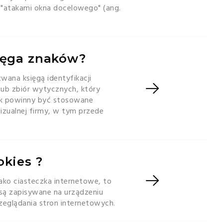
"atakami okna docelowego" (ang.
sięga znaków?
wana księgą identyfikacji
lub zbiór wytycznych, który
ak powinny być stosowane
wizualnej firmy, w tym przede
okies ?
jako ciasteczka internetowe, to
 są zapisywane na urządzeniu
eglądania stron internetowych.