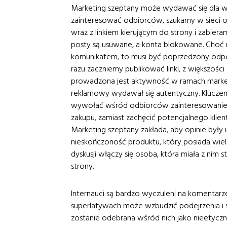
Marketing szeptany może wydawać się dla w
zainteresować odbiorców, szukamy w sieci 
wraz z linkiem kierującym do strony i zabieram
posty są usuwane, a konta blokowane. Choć m
komunikatem, to musi być poprzedzony odpow
razu zaczniemy publikować linki, z większości
prowadzona jest aktywność w ramach marketi
reklamowy wydawał się autentyczny. Kluczem
wywołać wśród odbiorców zainteresowanie. 
zakupu, zamiast zachęcić potencjalnego klien
Marketing szeptany zakłada, aby opinie był
nieskończoność produktu, który posiada wiel
dyskusji włączy się osoba, która miała z nim
strony.
Internauci są bardzo wyczuleni na komentarze
superlatywach może wzbudzić podejrzenia i sp
zostanie odebrana wśród nich jako nieetyczna