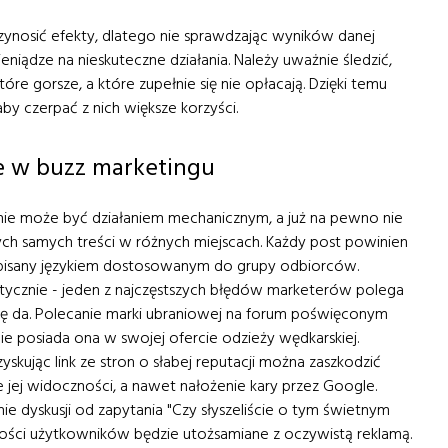
ynosić efekty, dlatego nie sprawdzając wyników danej
ieniądze na nieskuteczne działania. Należy uważnie śledzić,
óre gorsze, a które zupełnie się nie opłacają. Dzięki temu
y czerpać z nich większe korzyści.
e w buzz marketingu
 nie może być działaniem mechanicznym, a już na pewno nie
tych samych treści w różnych miejscach. Każdy post powinien
 pisany językiem dostosowanym do grupy odbiorców.
tycznie - jeden z najczęstszych błędów marketerów polega
się da. Polecanie marki ubraniowej na forum poświęconym
 nie posiada ona w swojej ofercie odzieży wędkarskiej.
skując link ze stron o słabej reputacji można zaszkodzić
 jej widoczności, a nawet nałożenie kary przez Google.
ie dyskusji od zapytania "Czy słyszeliście o tym świetnym
kszości użytkowników będzie utożsamiane z oczywistą reklamą.