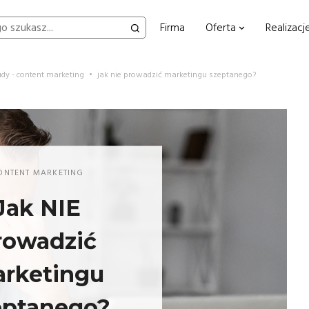
Firma
Oferta
Realizacj
udy - content marketing
•
jak nie prowadzić marketingu szeptanego?
ONTENT MARKETING
Jak NIE
rowadzić
rketingu
eptanego?