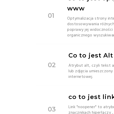
www
01
Optymalizacja strony int
dostosowywania różnych
poprawy jej widoczności
organicznego wyszukiwar
Co to jest Al
02
Atrybut alt, czyli tekst 
lub zdjęcia umieszczony
internetowej.
co to jest li
Link "noopener" to atry
03
znacznikach hiperłączy 