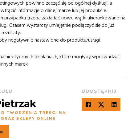
tingowych powinno zacząć się od ogólnej dyskusji, a
trącić informację o danej marce lub jej produkcie.
 przypadku trzeba zakładać nowe wątki ukierunkowane na
ugi. Czasem wystarczy umiejętnie podłączyć się do już
rezultaty.
oby negatywnie nastawione do produktu/usługi.
ę na nieetycznych działaniach, które mogłyby wprowadzać
 innych marek.
KUŁU
UDOSTĘPNIJ
ietrzak
OD TWORZENIA TREŚCI NA
ORAZ SKLEPY ONLINE
ie