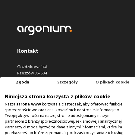
Kontakt
Goździkowa 14A
Rzeszów 35-604
Zgoda
Szczegóły
O plikach cookie
660 722 441
biuro@argonium.pl
Niniejsza strona korzysta z plików cookie
Nasza
strona www
korzysta z ciasteczek, aby oferować funkcje
społecznościowe oraz analizować ruch na stronie. Informacje o
Twojej aktywności na naszej stronie udostępniamy naszym
Zobacz również
partnerom z branży społecznościowej, reklamowej i analitycznej.
Partnerzy ci mogą łączyć te dane z innymi informacjami, które im
Agencja Interaktywna
przekazałeś lub które zgromadzili podczas korzystania z ich usług.