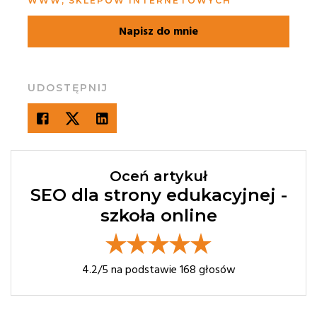
WWW, SKLEPÓW INTERNETOWYCH
Napisz do mnie
UDOSTĘPNIJ
Oceń artykuł
SEO dla strony edukacyjnej -
szkoła online
4.2
/5 na podstawie
168
głosów