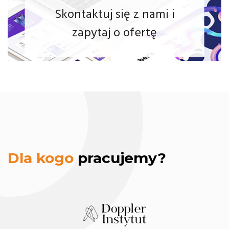
Skontaktuj się z nami i
zapytaj o ofertę
strona
internetowa.
Dla kogo
pracujemy?
strona
internetowa.