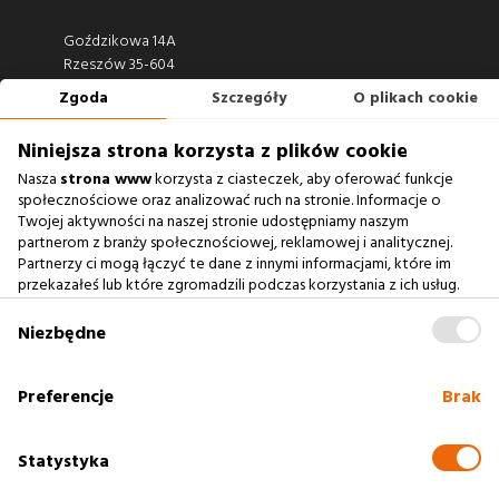
Goździkowa 14A
Rzeszów 35-604
Zgoda
Szczegóły
O plikach cookie
660 722 441
biuro@argonium.pl
Niniejsza strona korzysta z plików cookie
Nasza
strona www
korzysta z ciasteczek, aby oferować funkcje
społecznościowe oraz analizować ruch na stronie. Informacje o
Twojej aktywności na naszej stronie udostępniamy naszym
Zobacz również
partnerom z branży społecznościowej, reklamowej i analitycznej.
Partnerzy ci mogą łączyć te dane z innymi informacjami, które im
Agencja Interaktywna
przekazałeś lub które zgromadzili podczas korzystania z ich usług.
Zablokowanie ciasteczek na naszej stronie www nie wpływa
Case Study
na prawidłowe działanie serwisu
.
Niezbędne
Baza Wiedzy
słownik SEO
Preferencje
Brak
Polityka cookies
Statystyka