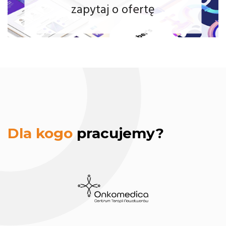
zapytaj o ofertę
Onkomedica
Dla kogo
pracujemy?
sklep
internetowy.
Centrum
Terapii
Nowotworów