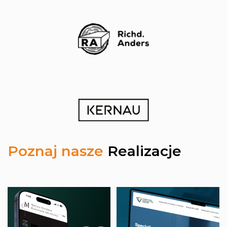
stronę
internetową
pozycjonujemy
Poznaj nasze
Realizacje