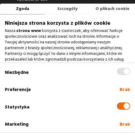
Zgoda
Szczegóły
O plikach cookie
660 722 441
biuro@argonium.pl
Niniejsza strona korzysta z plików cookie
Nasza
strona www
korzysta z ciasteczek, aby oferować funkcje
społecznościowe oraz analizować ruch na stronie. Informacje o
Twojej aktywności na naszej stronie udostępniamy naszym
Zobacz również
partnerom z branży społecznościowej, reklamowej i analitycznej.
Partnerzy ci mogą łączyć te dane z innymi informacjami, które im
Agencja Interaktywna
przekazałeś lub które zgromadzili podczas korzystania z ich usług.
Zablokowanie ciasteczek na naszej stronie www nie wpływa
Case Study
na prawidłowe działanie serwisu
.
Niezbędne
Baza Wiedzy
słownik SEO
Preferencje
Brak
Polityka cookies
Statystyka
Marketing
Brak