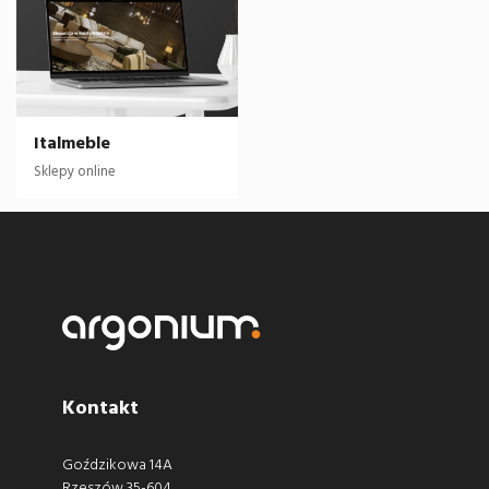
Italmeble
Sklepy online
Kontakt
Goździkowa 14A
Rzeszów 35-604