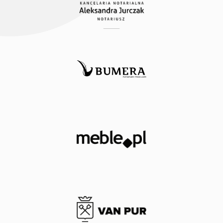
hostingu
witryny
internetowej