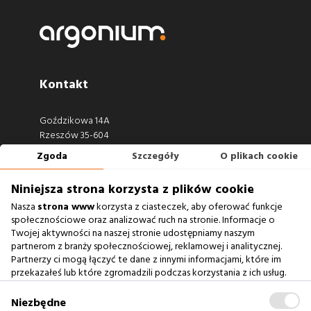
Kontakt
Goździkowa 14A
Rzeszów 35-604
Zgoda
Szczegóły
O plikach cookie
660 722 441
biuro@argonium.pl
Niniejsza strona korzysta z plików cookie
Nasza
strona www
korzysta z ciasteczek, aby oferować funkcje
społecznościowe oraz analizować ruch na stronie. Informacje o
Twojej aktywności na naszej stronie udostępniamy naszym
Zobacz również
partnerom z branży społecznościowej, reklamowej i analitycznej.
Partnerzy ci mogą łączyć te dane z innymi informacjami, które im
Agencja Interaktywna
przekazałeś lub które zgromadzili podczas korzystania z ich usług.
Zablokowanie ciasteczek na naszej stronie www nie wpływa
Case Study
na prawidłowe działanie serwisu
.
Niezbędne
Baza Wiedzy