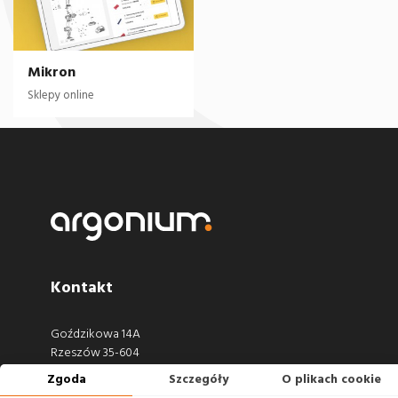
Mikron
Sklepy online
Kontakt
Goździkowa 14A
Rzeszów 35-604
Zgoda
Szczegóły
O plikach cookie
660 722 441