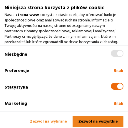
biuro@argonium.pl
Niniejsza strona korzysta z plików cookie
Nasza
strona www
korzysta z ciasteczek, aby oferować funkcje
społecznościowe oraz analizować ruch na stronie. Informacje o
Twojej aktywności na naszej stronie udostępniamy naszym
Zobacz również
partnerom z branży społecznościowej, reklamowej i analitycznej.
Partnerzy ci mogą łączyć te dane z innymi informacjami, które im
Agencja Interaktywna
przekazałeś lub które zgromadzili podczas korzystania z ich usług.
Zablokowanie ciasteczek na naszej stronie www nie wpływa
Case Study
na prawidłowe działanie serwisu
.
Niezbędne
Baza Wiedzy
słownik SEO
Preferencje
Brak
Polityka cookies
Statystyka
Marketing
Brak
2005 - 2025
Rzeszów
Profesjonalne strony www. Argonium -
Agencja
Interaktywna Rzeszów
Zezwól na wybrane
Zezwól na wszystkie