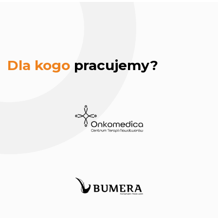
Dla kogo
pracujemy?
hosting strony
www.
Centrum
Terapii
Nowotworów