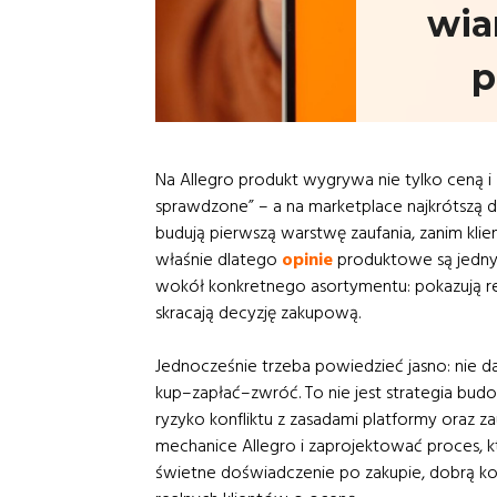
wia
p
Na Allegro produkt wygrywa nie tylko ceną i
sprawdzone” – a na marketplace najkrótszą d
budują pierwszą warstwę zaufania, zanim kli
właśnie dlatego
opinie
produktowe są jedny
wokół konkretnego asortymentu: pokazują re
skracają decyzję zakupową.
Jednocześnie trzeba powiedzieć jasno: nie 
kup–zapłać–zwróć. To nie jest strategia budo
ryzyko konfliktu z zasadami platformy oraz z
mechanice Allegro i zaprojektować proces, kt
świetne doświadczenie po zakupie, dobrą ko