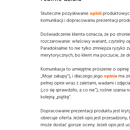
Skuteczne pozyskiwanie
opinii
produktowych o
komunikacji i dopracowaniu prezentacji produ
Doświadczenie klienta oznacza, że po stroni
rozczarowanie: właściwy wariant, czytelny o
Paradoksalnie to nie tylko zmniejsza ryzyko z
merytorycznych, bo klient ma poczucie, że do
Komunikacja to umiejętne proszenie o opinię b
„Moje zakupy”), i dlaczego jego
opini
a
ma zn
pełnej opinii wraz z zaletami, wadami i zdjęc
(„co się sprawdziło, a co nie”), rośnie szansa
kolejną „piątkę”.
Dopracowanie prezentacji produktu jest kryt
obiecuje oferta. Jeżeli opis jest przesadzony,
może dostać gorsze oceny. Jeżeli opis jest uc