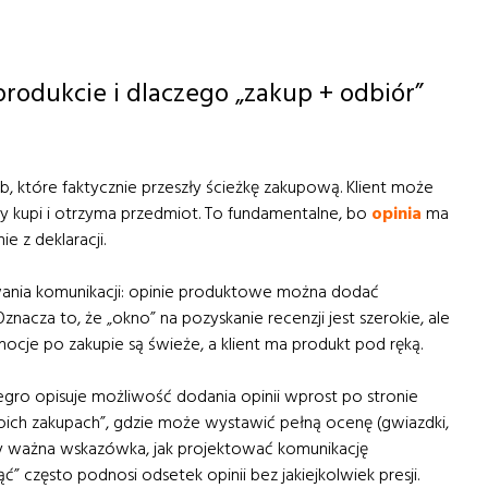
rodukcie i dlaczego „zakup + odbiór”
, które faktycznie przeszły ścieżkę zakupową. Klient może
y kupi i otrzyma przedmiot. To fundamentalne, bo
opini
a
ma
e z deklaracji.
wania komunikacji: opinie produktowe można dodać
nacza to, że „okno” na pozyskanie recenzji jest szerokie, ale
mocje po zakupie są świeże, a klient ma produkt pod ręką.
gro opisuje możliwość dodania opinii wprost po stronie
oich zakupach”, gdzie może wystawić pełną ocenę (gwiazdki,
wcy ważna wskazówka, jak projektować komunikację
ć” często podnosi odsetek opinii bez jakiejkolwiek presji.