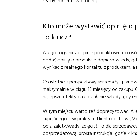
realnych klientów o ocenę.
Kto może wystawić opinię o p
to klucz?
Allegro ogranicza opinie produktowe do osób
dodać opinię o produkcie dopiero wtedy, gd
wynikać z realnego kontaktu z produktem, a ni
Co istotne z perspektywy sprzedaży i plano
maksymalnie w ciągu 12 miesięcy od zakupu. Oz
najlepsze efekty daje działanie wtedy, gdy e
W tym miejscu warto też doprecyzować: Alle
kupującego – w praktyce klient robi to w „M
opis, zalety/wady, zdjęcia). To dla sprzeda
posprzedażową: prosta instrukcja „gdzie klikną