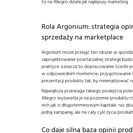
to na Allegro działa jak najlepszy marketing.
Rola Argonium: strategia op
sprzedaży na marketplace
Argonium może przejąć ten obszar w sposób pr
zaprojektowanie powtarzalnej strategii bud
praktyce oznacza to dopracowanie ścieżki po
w odpowiednim momencie, przygotowanie ko
prezentacji produktu tak, by minimalizować r
Największa przewaga takiego podejścia poleg
Allegro wyświetla je na poziomie produktu r
nich jak o długoterminowym kapitale: raz zb
jedną kampanię, ale na cały cykl życia produk
Co daje silna baza opinii pr