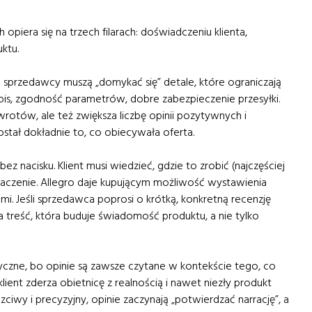
piera się na trzech filarach: doświadczeniu klienta,
ktu.
e sprzedawcy muszą „domykać się” detale, które ograniczają
pis, zgodność parametrów, dobre zabezpieczenie przesyłki.
wrotów, ale też zwiększa liczbę opinii pozytywnych i
stał dokładnie to, co obiecywała oferta.
ez nacisku. Klient musi wiedzieć, gdzie to zrobić (najczęściej
aczenie. Allegro daje kupującym możliwość wystawienia
iami. Jeśli sprzedawca poprosi o krótką, konkretną recenzję
 na treść, która buduje świadomość produktu, a nie tylko
yczne, bo opinie są zawsze czytane w kontekście tego, co
 klient zderza obietnicę z realnością i nawet niezły produkt
zciwy i precyzyjny, opinie zaczynają „potwierdzać narrację”, a