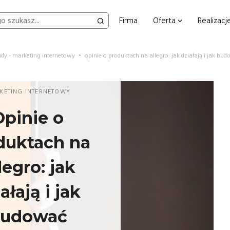
Firma
Oferta
Realizacj
udy - marketing internetowy
•
opinie o produktach na allegro: jak działają i jak 
KETING INTERNETOWY
Opinie o
duktach na
legro: jak
ałają i jak
udować