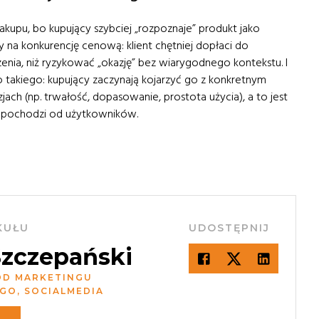
kupu, bo kupujący szybciej „rozpoznaje” produkt jako
 na konkurencję cenową: klient chętniej dopłaci do
nia, niż ryzykować „okazję” bez wiarygodnego kontekstu. I
 takiego: kupujący zaczynają kojarzyć go z konkretnym
jach (np. trwałość, dopasowanie, prostota użycia), a to jest
o pochodzi od użytkowników.
KUŁU
UDOSTĘPNIJ
Szczepański
OD MARKETINGU
GO, SOCIALMEDIA