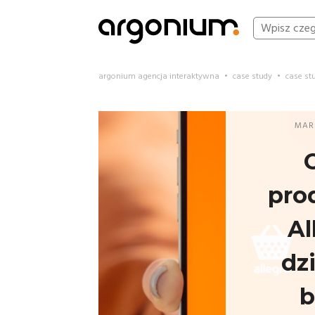
argonium agencja interaktywna
•
case study
•
case st
MAR
pro
Al
dzi
b