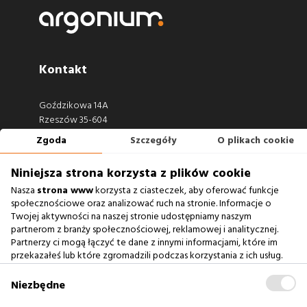
Kontakt
Goździkowa 14A
Rzeszów 35-604
Zgoda
Szczegóły
O plikach cookie
660 722 441
biuro@argonium.pl
Niniejsza strona korzysta z plików cookie
Nasza
strona www
korzysta z ciasteczek, aby oferować funkcje
społecznościowe oraz analizować ruch na stronie. Informacje o
Twojej aktywności na naszej stronie udostępniamy naszym
Zobacz również
partnerom z branży społecznościowej, reklamowej i analitycznej.
Partnerzy ci mogą łączyć te dane z innymi informacjami, które im
Agencja Interaktywna
przekazałeś lub które zgromadzili podczas korzystania z ich usług.
Zablokowanie ciasteczek na naszej stronie www nie wpływa
Case Study
na prawidłowe działanie serwisu
.
Niezbędne
Baza Wiedzy
słownik SEO