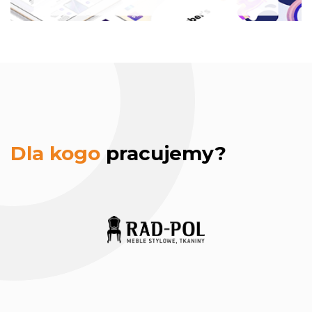
strona www.
marketing
Dla kogo
pracujemy?
internetowy.
Rad-Pol