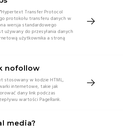
tps
"Hypertext Transfer Protocol
ego protokołu transferu danych w
zona wersja standardowego
est używany do przesyłania danych
ernetową użytkownika a stroną
nk nofollow
but stosowany w kodzie HTML,
arki internetowe, takie jak
orować dany link podczas
rzepływu wartości PageRank.
al media?