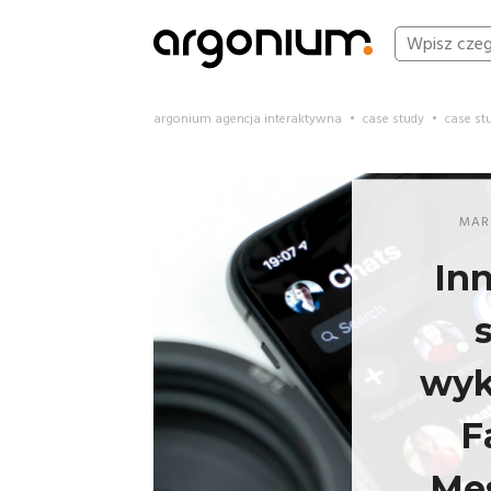
argonium agencja interaktywna
•
case study
•
case st
MAR
In
wyk
F
Me