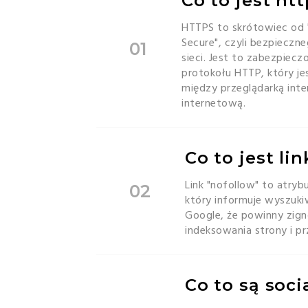
Co to jest ht
HTTPS to skrótowiec od 
Secure", czyli bezpieczn
01
sieci. Jest to zabezpiec
protokołu HTTP, który j
między przeglądarką int
internetową.
Co to jest li
Link "nofollow" to atry
02
który informuje wyszukiw
Google, że powinny zign
indeksowania strony i p
Co to są soci