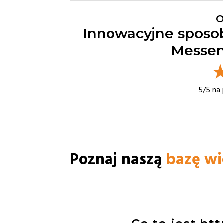
O
Innowacyjne sposo
Messen
5
/5 na
Poznaj naszą
bazę w