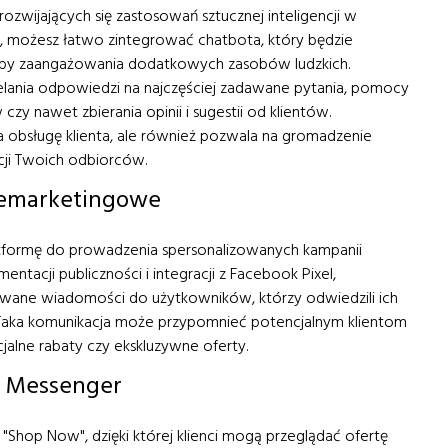
rozwijających się zastosowań sztucznej inteligencji w
i, możesz łatwo zintegrować chatbota, który będzie
zeby zaangażowania dodatkowych zasobów ludzkich.
ania odpowiedzi na najczęściej zadawane pytania, pomocy
y nawet zbierania opinii i sugestii od klientów.
 obsługę klienta, ale również pozwala na gromadzenie
cji Twoich odbiorców.
remarketingowe
tformę do prowadzenia spersonalizowanych kampanii
tacji publiczności i integracji z Facebook Pixel,
owane wiadomości do użytkowników, którzy odwiedzili ich
. Taka komunikacja może przypomnieć potencjalnym klientom
cjalne rabaty czy ekskluzywne oferty.
z Messenger
"Shop Now", dzięki której klienci mogą przeglądać ofertę