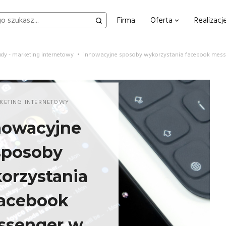
Firma
Oferta
Realizacj
udy - marketing internetowy
•
innowacyjne sposoby wykorzystania facebook mess
KETING INTERNETOWY
nowacyjne
sposoby
orzystania
acebook
ssenger w