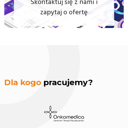
Skontaktuj się z nami i
zapytaj o ofertę
Onkomedica
Dla kogo
pracujemy?
hosting strony
www.
Centrum
Terapii
Nowotworów