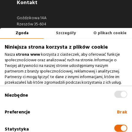
Kontakt
Goździkowa 14A
Rzeszów 35-604
Zgoda
Szczegóły
O plikach cookie
660 722 441
biuro@argonium.pl
Niniejsza strona korzysta z plików cookie
Nasza
strona www
korzysta z ciasteczek, aby oferować funkcje
społecznościowe oraz analizować ruch na stronie. Informacje o
Twojej aktywności na naszej stronie udostępniamy naszym
Zobacz również
partnerom z branży społecznościowej, reklamowej i analitycznej.
Partnerzy ci mogą łączyć te dane z innymi informacjami, które im
Agencja Interaktywna
przekazałeś lub które zgromadzili podczas korzystania z ich usług.
Zablokowanie ciasteczek na naszej stronie www nie wpływa
Case Study
na prawidłowe działanie serwisu
.
Niezbędne
Baza Wiedzy
słownik SEO
Preferencje
Brak
Polityka cookies
Statystyka