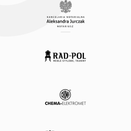
hostingu
witryny
internetowej
Rad-Pol