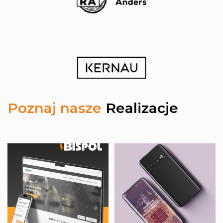
stronę
www
Poznaj nasze
Realizacje