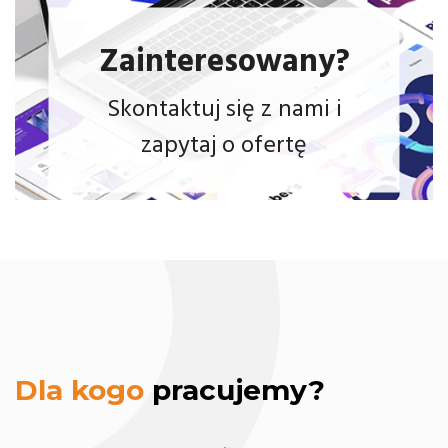
Zainteresowany?
Skontaktuj się z nami i
zapytaj o ofertę
modernizację
strony www
Dla kogo
pracujemy?
strona www.