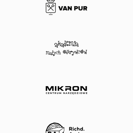
Mikron
marketingu
internetowego