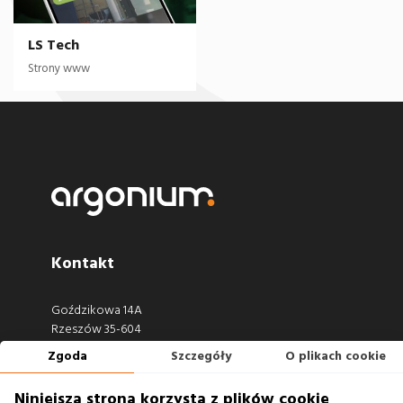
LS Tech
Strony www
Kontakt
Goździkowa 14A
Rzeszów 35-604
Zgoda
Szczegóły
O plikach cookie
660 722 441
biuro@argonium.pl
Niniejsza strona korzysta z plików cookie