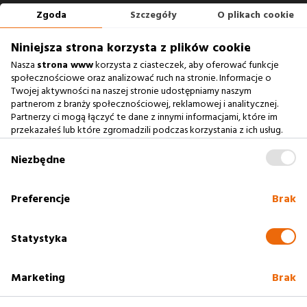
Zgoda
Szczegóły
O plikach cookie
660 722 441
biuro@argonium.pl
Niniejsza strona korzysta z plików cookie
Nasza
strona www
korzysta z ciasteczek, aby oferować funkcje
społecznościowe oraz analizować ruch na stronie. Informacje o
Twojej aktywności na naszej stronie udostępniamy naszym
Zobacz również
partnerom z branży społecznościowej, reklamowej i analitycznej.
Partnerzy ci mogą łączyć te dane z innymi informacjami, które im
Agencja Interaktywna
przekazałeś lub które zgromadzili podczas korzystania z ich usług.
Zablokowanie ciasteczek na naszej stronie www nie wpływa
Case Study
na prawidłowe działanie serwisu
.
Niezbędne
Baza Wiedzy
słownik SEO
Preferencje
Brak
Polityka cookies
Statystyka
Marketing
Brak
2005 - 2025
Rzeszów
Profesjonalne strony www. Argonium -
Agencja